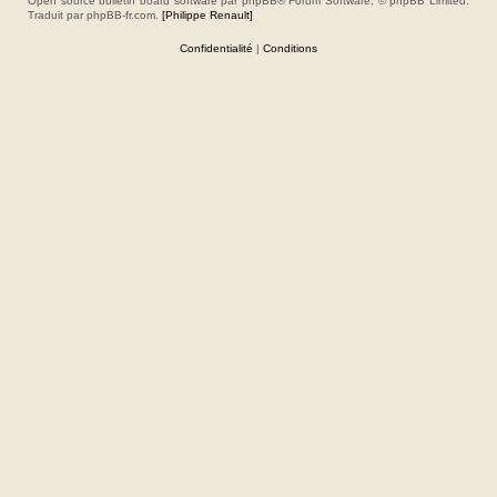
Open source bulletin board software par phpBB® Forum Software, © phpBB Limited.
Traduit par phpBB-fr.com.
[Philippe Renault]
Confidentialité
|
Conditions