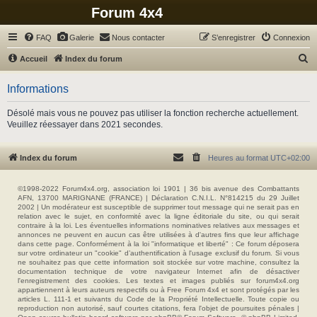
Forum 4x4
FAQ
Galerie
Nous contacter
S’enregistrer
Connexion
R
Accueil
Index du forum
e
Informations
c
h
Désolé mais vous ne pouvez pas utiliser la fonction recherche actuellement.
Veuillez réessayer dans 2021 secondes.
e
r
Index du forum
Heures au format
UTC+02:00
c
h
©1998-2022 Forum4x4.org, association loi 1901 | 36 bis avenue des Combattants
e
AFN, 13700 MARIGNANE (FRANCE) | Déclaration C.N.I.L. N°814215 du 29 Juillet
2002 | Un modérateur est susceptible de supprimer tout message qui ne serait pas en
r
relation avec le sujet, en conformité avec la ligne éditoriale du site, ou qui serait
contraire à la loi. Les éventuelles informations nominatives relatives aux messages et
annonces ne peuvent en aucun cas être utilisées à d'autres fins que leur affichage
dans cette page. Conformément à la loi "informatique et liberté" : Ce forum déposera
sur votre ordinateur un "cookie" d’authentification à l'usage exclusif du forum. Si vous
ne souhaitez pas que cette information soit stockée sur votre machine, consultez la
documentation technique de votre navigateur Internet afin de désactiver
l'enregistrement des cookies. Les textes et images publiés sur forum4x4.org
appartiennent à leurs auteurs respectifs ou à Free Forum 4x4 et sont protégés par les
articles L. 111-1 et suivants du Code de la Propriété Intellectuelle. Toute copie ou
reproduction non autorisé, sauf courtes citations, fera l'objet de poursuites pénales |