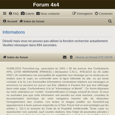
Forum 4x4
FAQ
Galerie
Nous contacter
S’enregistrer
Connexion
R
Accueil
Index du forum
e
Informations
c
h
Désolé mais vous ne pouvez pas utiliser la fonction recherche actuellement.
Veuillez réessayer dans 894 secondes.
e
r
Index du forum
Heures au format
UTC+02:00
c
h
©1998-2022 Forum4x4.org, association loi 1901 | 36 bis avenue des Combattants
e
AFN, 13700 MARIGNANE (FRANCE) | Déclaration C.N.I.L. N°814215 du 29 Juillet
2002 | Un modérateur est susceptible de supprimer tout message qui ne serait pas en
r
relation avec le sujet, en conformité avec la ligne éditoriale du site, ou qui serait
contraire à la loi. Les éventuelles informations nominatives relatives aux messages et
annonces ne peuvent en aucun cas être utilisées à d'autres fins que leur affichage
dans cette page. Conformément à la loi "informatique et liberté" : Ce forum déposera
sur votre ordinateur un "cookie" d’authentification à l'usage exclusif du forum. Si vous
ne souhaitez pas que cette information soit stockée sur votre machine, consultez la
documentation technique de votre navigateur Internet afin de désactiver
l'enregistrement des cookies. Les textes et images publiés sur forum4x4.org
appartiennent à leurs auteurs respectifs ou à Free Forum 4x4 et sont protégés par les
articles L. 111-1 et suivants du Code de la Propriété Intellectuelle. Toute copie ou
reproduction non autorisé, sauf courtes citations, fera l'objet de poursuites pénales |