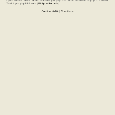
Open source bulletin board software par phpBB® Forum Software, © phpBB Limited.
Traduit par phpBB-fr.com.
[Philippe Renault]
Confidentialité
|
Conditions