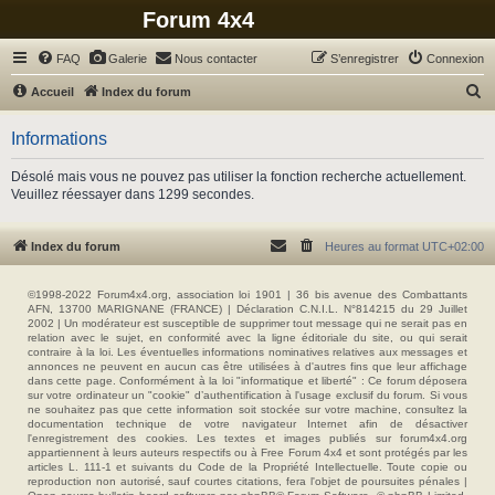
Forum 4x4
FAQ
Galerie
Nous contacter
S’enregistrer
Connexion
R
Accueil
Index du forum
e
Informations
c
h
Désolé mais vous ne pouvez pas utiliser la fonction recherche actuellement.
Veuillez réessayer dans 1299 secondes.
e
r
Index du forum
Heures au format
UTC+02:00
c
h
©1998-2022 Forum4x4.org, association loi 1901 | 36 bis avenue des Combattants
e
AFN, 13700 MARIGNANE (FRANCE) | Déclaration C.N.I.L. N°814215 du 29 Juillet
2002 | Un modérateur est susceptible de supprimer tout message qui ne serait pas en
r
relation avec le sujet, en conformité avec la ligne éditoriale du site, ou qui serait
contraire à la loi. Les éventuelles informations nominatives relatives aux messages et
annonces ne peuvent en aucun cas être utilisées à d'autres fins que leur affichage
dans cette page. Conformément à la loi "informatique et liberté" : Ce forum déposera
sur votre ordinateur un "cookie" d’authentification à l'usage exclusif du forum. Si vous
ne souhaitez pas que cette information soit stockée sur votre machine, consultez la
documentation technique de votre navigateur Internet afin de désactiver
l'enregistrement des cookies. Les textes et images publiés sur forum4x4.org
appartiennent à leurs auteurs respectifs ou à Free Forum 4x4 et sont protégés par les
articles L. 111-1 et suivants du Code de la Propriété Intellectuelle. Toute copie ou
reproduction non autorisé, sauf courtes citations, fera l'objet de poursuites pénales |