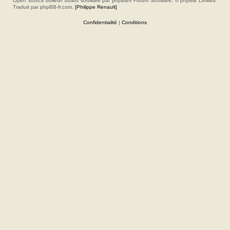
Open source bulletin board software par phpBB® Forum Software, © phpBB Limited.
Traduit par phpBB-fr.com.
[Philippe Renault]
Confidentialité
|
Conditions