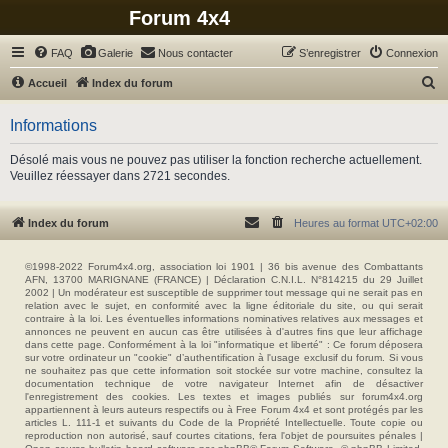
Forum 4x4
FAQ
Galerie
Nous contacter
S’enregistrer
Connexion
R
Accueil
Index du forum
e
Informations
c
h
Désolé mais vous ne pouvez pas utiliser la fonction recherche actuellement.
Veuillez réessayer dans 2721 secondes.
e
r
Index du forum
Heures au format
UTC+02:00
c
h
©1998-2022 Forum4x4.org, association loi 1901 | 36 bis avenue des Combattants
e
AFN, 13700 MARIGNANE (FRANCE) | Déclaration C.N.I.L. N°814215 du 29 Juillet
2002 | Un modérateur est susceptible de supprimer tout message qui ne serait pas en
r
relation avec le sujet, en conformité avec la ligne éditoriale du site, ou qui serait
contraire à la loi. Les éventuelles informations nominatives relatives aux messages et
annonces ne peuvent en aucun cas être utilisées à d'autres fins que leur affichage
dans cette page. Conformément à la loi "informatique et liberté" : Ce forum déposera
sur votre ordinateur un "cookie" d’authentification à l'usage exclusif du forum. Si vous
ne souhaitez pas que cette information soit stockée sur votre machine, consultez la
documentation technique de votre navigateur Internet afin de désactiver
l'enregistrement des cookies. Les textes et images publiés sur forum4x4.org
appartiennent à leurs auteurs respectifs ou à Free Forum 4x4 et sont protégés par les
articles L. 111-1 et suivants du Code de la Propriété Intellectuelle. Toute copie ou
reproduction non autorisé, sauf courtes citations, fera l'objet de poursuites pénales |