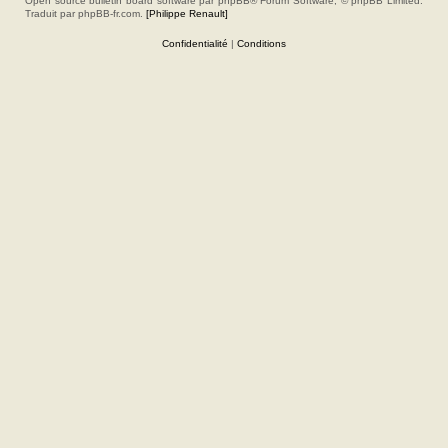
Open source bulletin board software par phpBB® Forum Software, © phpBB Limited.
Traduit par phpBB-fr.com.
[Philippe Renault]
Confidentialité
|
Conditions