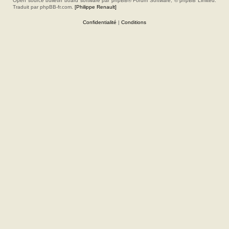
Open source bulletin board software par phpBB® Forum Software, © phpBB Limited.
Traduit par phpBB-fr.com.
[Philippe Renault]
Confidentialité
|
Conditions