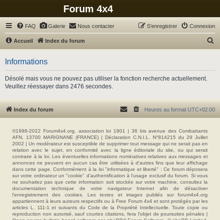
Forum 4x4
FAQ
Galerie
Nous contacter
S’enregistrer
Connexion
R
Accueil
Index du forum
e
Informations
c
h
Désolé mais vous ne pouvez pas utiliser la fonction recherche actuellement.
Veuillez réessayer dans 2476 secondes.
e
r
Index du forum
Heures au format
UTC+02:00
c
h
©1998-2022 Forum4x4.org, association loi 1901 | 36 bis avenue des Combattants
e
AFN, 13700 MARIGNANE (FRANCE) | Déclaration C.N.I.L. N°814215 du 29 Juillet
2002 | Un modérateur est susceptible de supprimer tout message qui ne serait pas en
r
relation avec le sujet, en conformité avec la ligne éditoriale du site, ou qui serait
contraire à la loi. Les éventuelles informations nominatives relatives aux messages et
annonces ne peuvent en aucun cas être utilisées à d'autres fins que leur affichage
dans cette page. Conformément à la loi "informatique et liberté" : Ce forum déposera
sur votre ordinateur un "cookie" d’authentification à l'usage exclusif du forum. Si vous
ne souhaitez pas que cette information soit stockée sur votre machine, consultez la
documentation technique de votre navigateur Internet afin de désactiver
l'enregistrement des cookies. Les textes et images publiés sur forum4x4.org
appartiennent à leurs auteurs respectifs ou à Free Forum 4x4 et sont protégés par les
articles L. 111-1 et suivants du Code de la Propriété Intellectuelle. Toute copie ou
reproduction non autorisé, sauf courtes citations, fera l'objet de poursuites pénales |