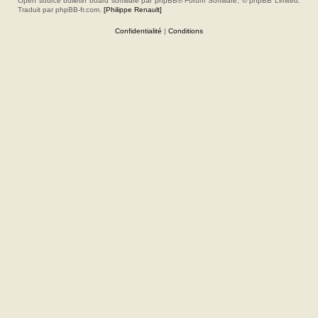
Open source bulletin board software par phpBB® Forum Software, © phpBB Limited.
Traduit par phpBB-fr.com.
[Philippe Renault]
Confidentialité
|
Conditions