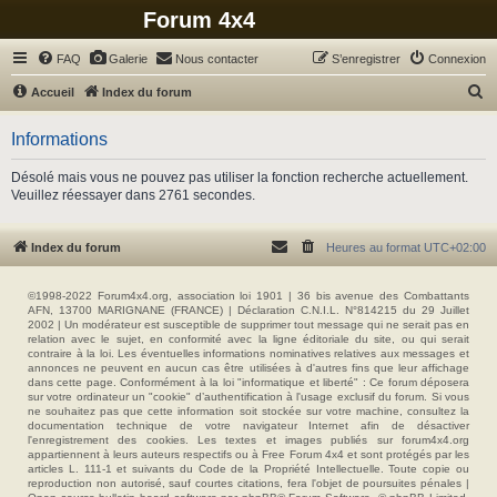
Forum 4x4
FAQ
Galerie
Nous contacter
S’enregistrer
Connexion
R
Accueil
Index du forum
e
Informations
c
h
Désolé mais vous ne pouvez pas utiliser la fonction recherche actuellement.
Veuillez réessayer dans 2761 secondes.
e
r
Index du forum
Heures au format
UTC+02:00
c
h
©1998-2022 Forum4x4.org, association loi 1901 | 36 bis avenue des Combattants
e
AFN, 13700 MARIGNANE (FRANCE) | Déclaration C.N.I.L. N°814215 du 29 Juillet
2002 | Un modérateur est susceptible de supprimer tout message qui ne serait pas en
r
relation avec le sujet, en conformité avec la ligne éditoriale du site, ou qui serait
contraire à la loi. Les éventuelles informations nominatives relatives aux messages et
annonces ne peuvent en aucun cas être utilisées à d'autres fins que leur affichage
dans cette page. Conformément à la loi "informatique et liberté" : Ce forum déposera
sur votre ordinateur un "cookie" d’authentification à l'usage exclusif du forum. Si vous
ne souhaitez pas que cette information soit stockée sur votre machine, consultez la
documentation technique de votre navigateur Internet afin de désactiver
l'enregistrement des cookies. Les textes et images publiés sur forum4x4.org
appartiennent à leurs auteurs respectifs ou à Free Forum 4x4 et sont protégés par les
articles L. 111-1 et suivants du Code de la Propriété Intellectuelle. Toute copie ou
reproduction non autorisé, sauf courtes citations, fera l'objet de poursuites pénales |