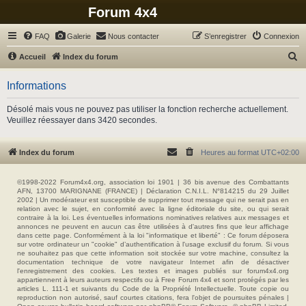
Forum 4x4
FAQ
Galerie
Nous contacter
S’enregistrer
Connexion
R
Accueil
Index du forum
e
Informations
c
h
Désolé mais vous ne pouvez pas utiliser la fonction recherche actuellement.
Veuillez réessayer dans 3420 secondes.
e
r
Index du forum
Heures au format
UTC+02:00
c
h
©1998-2022 Forum4x4.org, association loi 1901 | 36 bis avenue des Combattants
e
AFN, 13700 MARIGNANE (FRANCE) | Déclaration C.N.I.L. N°814215 du 29 Juillet
2002 | Un modérateur est susceptible de supprimer tout message qui ne serait pas en
r
relation avec le sujet, en conformité avec la ligne éditoriale du site, ou qui serait
contraire à la loi. Les éventuelles informations nominatives relatives aux messages et
annonces ne peuvent en aucun cas être utilisées à d'autres fins que leur affichage
dans cette page. Conformément à la loi "informatique et liberté" : Ce forum déposera
sur votre ordinateur un "cookie" d’authentification à l'usage exclusif du forum. Si vous
ne souhaitez pas que cette information soit stockée sur votre machine, consultez la
documentation technique de votre navigateur Internet afin de désactiver
l'enregistrement des cookies. Les textes et images publiés sur forum4x4.org
appartiennent à leurs auteurs respectifs ou à Free Forum 4x4 et sont protégés par les
articles L. 111-1 et suivants du Code de la Propriété Intellectuelle. Toute copie ou
reproduction non autorisé, sauf courtes citations, fera l'objet de poursuites pénales |