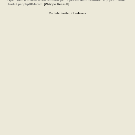
Open source bulletin board software par phpBB® Forum Software, © phpBB Limited.
Traduit par phpBB-fr.com.
[Philippe Renault]
Confidentialité
|
Conditions