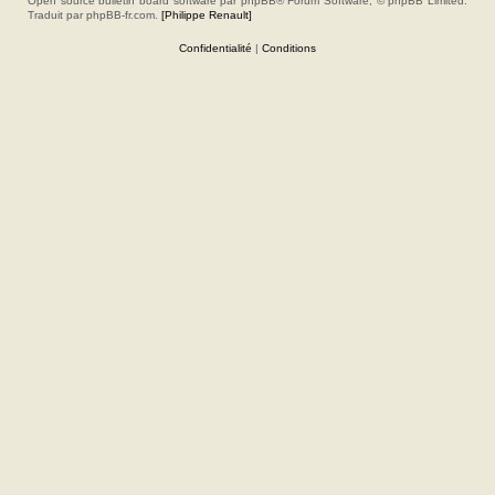
Open source bulletin board software par phpBB® Forum Software, © phpBB Limited.
Traduit par phpBB-fr.com.
[Philippe Renault]
Confidentialité
|
Conditions