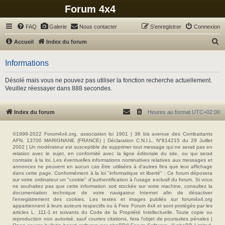
Forum 4x4
FAQ
Galerie
Nous contacter
S’enregistrer
Connexion
R
Accueil
Index du forum
e
Informations
c
h
Désolé mais vous ne pouvez pas utiliser la fonction recherche actuellement.
Veuillez réessayer dans 888 secondes.
e
r
Index du forum
Heures au format
UTC+02:00
c
h
©1998-2022 Forum4x4.org, association loi 1901 | 36 bis avenue des Combattants
e
AFN, 13700 MARIGNANE (FRANCE) | Déclaration C.N.I.L. N°814215 du 29 Juillet
2002 | Un modérateur est susceptible de supprimer tout message qui ne serait pas en
r
relation avec le sujet, en conformité avec la ligne éditoriale du site, ou qui serait
contraire à la loi. Les éventuelles informations nominatives relatives aux messages et
annonces ne peuvent en aucun cas être utilisées à d'autres fins que leur affichage
dans cette page. Conformément à la loi "informatique et liberté" : Ce forum déposera
sur votre ordinateur un "cookie" d’authentification à l'usage exclusif du forum. Si vous
ne souhaitez pas que cette information soit stockée sur votre machine, consultez la
documentation technique de votre navigateur Internet afin de désactiver
l'enregistrement des cookies. Les textes et images publiés sur forum4x4.org
appartiennent à leurs auteurs respectifs ou à Free Forum 4x4 et sont protégés par les
articles L. 111-1 et suivants du Code de la Propriété Intellectuelle. Toute copie ou
reproduction non autorisé, sauf courtes citations, fera l'objet de poursuites pénales |