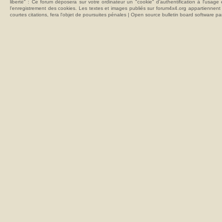
liberté" : Ce forum déposera sur votre ordinateur un "cookie" d’authentification à l'usag
l'enregistrement des cookies. Les textes et images publiés sur forum4x4.org appartiennent à
courtes citations, fera l'objet de poursuites pénales | Open source bulletin board softwar