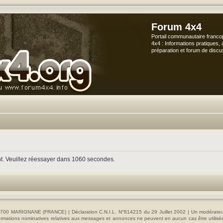
Forum 4x4
Portail communautaire franco
4x4 : Informations pratiques, 
préparation et forum de discu
nt. Veuillez réessayer dans 1060 secondes.
00 MARIGNANE (FRANCE) | Déclaration C.N.I.L. N°814215 du 29 Juillet 2002 | Un modérateur es
s informations nominatives relatives aux messages et annonces ne peuvent en aucun cas être utilis