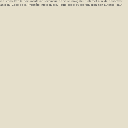
hine, consultez la documentation technique de votre navigateur Internet afin de désactiver
vants du Code de la Propriété Intellectuelle. Toute copie ou reproduction non autorisé, sauf