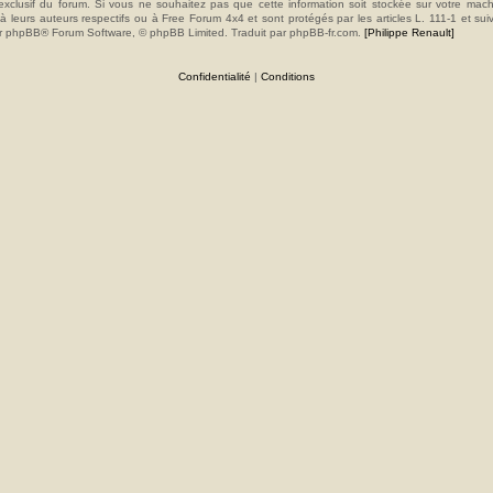
e exclusif du forum. Si vous ne souhaitez pas que cette information soit stockée sur votre mac
 leurs auteurs respectifs ou à Free Forum 4x4 et sont protégés par les articles L. 111-1 et sui
e par phpBB® Forum Software, © phpBB Limited. Traduit par phpBB-fr.com.
[Philippe Renault]
Confidentialité
|
Conditions