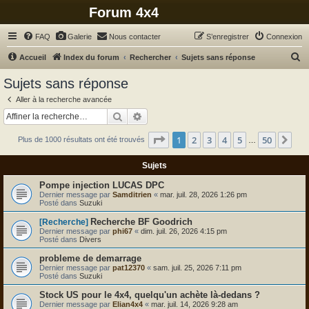
Forum 4x4
FAQ
Galerie
Nous contacter
S’enregistrer
Connexion
R
Accueil
Index du forum
Rechercher
Sujets sans réponse
e
Sujets sans réponse
c
Aller à la recherche avancée
h
Rechercher
Recherche avancée
e
Page
1
sur
50
1
2
3
4
5
50
Sui
Plus de 1000 résultats ont été trouvés
r
…
c
Sujets
h
Pompe injection LUCAS DPC
e
Dernier message par
Samditrien
«
mar. juil. 28, 2026 1:26 pm
Posté dans
Suzuki
r
Recherche BF Goodrich
[Recherche]
Dernier message par
phi67
«
dim. juil. 26, 2026 4:15 pm
Posté dans
Divers
probleme de demarrage
Dernier message par
pat12370
«
sam. juil. 25, 2026 7:11 pm
Posté dans
Suzuki
Stock US pour le 4x4, quelqu'un achète là-dedans ?
Dernier message par
Elian4x4
«
mar. juil. 14, 2026 9:28 am