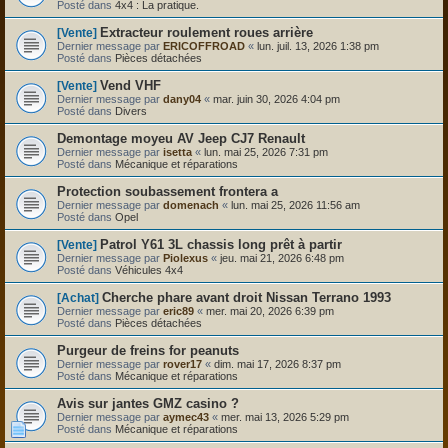
Posté dans
4x4 : La pratique.
Extracteur roulement roues arrière
[Vente]
Dernier message par
ERICOFFROAD
«
lun. juil. 13, 2026 1:38 pm
Posté dans
Pièces détachées
Vend VHF
[Vente]
Dernier message par
dany04
«
mar. juin 30, 2026 4:04 pm
Posté dans
Divers
Demontage moyeu AV Jeep CJ7 Renault
Dernier message par
isetta
«
lun. mai 25, 2026 7:31 pm
Posté dans
Mécanique et réparations
Protection soubassement frontera a
Dernier message par
domenach
«
lun. mai 25, 2026 11:56 am
Posté dans
Opel
Patrol Y61 3L chassis long prêt à partir
[Vente]
Dernier message par
Piolexus
«
jeu. mai 21, 2026 6:48 pm
Posté dans
Véhicules 4x4
Cherche phare avant droit Nissan Terrano 1993
[Achat]
Dernier message par
eric89
«
mer. mai 20, 2026 6:39 pm
Posté dans
Pièces détachées
Purgeur de freins for peanuts
Dernier message par
rover17
«
dim. mai 17, 2026 8:37 pm
Posté dans
Mécanique et réparations
Avis sur jantes GMZ casino ?
Dernier message par
aymec43
«
mer. mai 13, 2026 5:29 pm
Posté dans
Mécanique et réparations