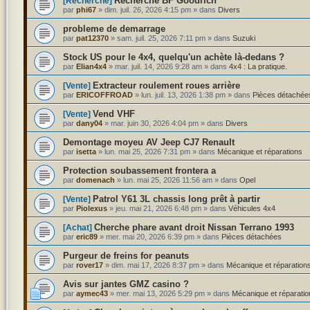
Recherche BF Goodrich
[Recherche]
par
phi67
»
dim. juil. 26, 2026 4:15 pm
» dans
Divers
probleme de demarrage
par
pat12370
»
sam. juil. 25, 2026 7:11 pm
» dans
Suzuki
Stock US pour le 4x4, quelqu'un achète là-dedans ?
par
Elian4x4
»
mar. juil. 14, 2026 9:28 am
» dans
4x4 : La pratique.
Extracteur roulement roues arrière
[Vente]
par
ERICOFFROAD
»
lun. juil. 13, 2026 1:38 pm
» dans
Pièces détachée
Vend VHF
[Vente]
par
dany04
»
mar. juin 30, 2026 4:04 pm
» dans
Divers
Demontage moyeu AV Jeep CJ7 Renault
par
isetta
»
lun. mai 25, 2026 7:31 pm
» dans
Mécanique et réparations
Protection soubassement frontera a
par
domenach
»
lun. mai 25, 2026 11:56 am
» dans
Opel
Patrol Y61 3L chassis long prêt à partir
[Vente]
par
Piolexus
»
jeu. mai 21, 2026 6:48 pm
» dans
Véhicules 4x4
Cherche phare avant droit Nissan Terrano 1993
[Achat]
par
eric89
»
mer. mai 20, 2026 6:39 pm
» dans
Pièces détachées
Purgeur de freins for peanuts
par
rover17
»
dim. mai 17, 2026 8:37 pm
» dans
Mécanique et réparation
Avis sur jantes GMZ casino ?
par
aymec43
»
mer. mai 13, 2026 5:29 pm
» dans
Mécanique et réparatio