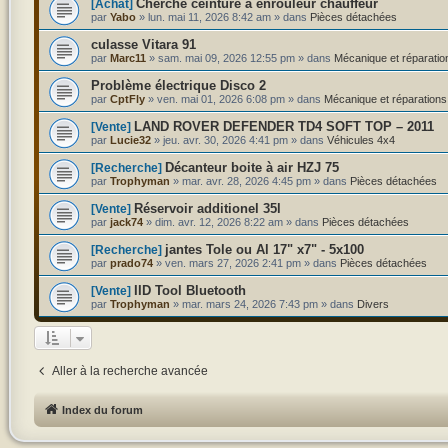
Cherche ceinture à enrouleur chauffeur
[Achat]
par
Yabo
»
lun. mai 11, 2026 8:42 am
» dans
Pièces détachées
culasse Vitara 91
par
Marc11
»
sam. mai 09, 2026 12:55 pm
» dans
Mécanique et réparatio
Problème électrique Disco 2
par
CptFly
»
ven. mai 01, 2026 6:08 pm
» dans
Mécanique et réparations
LAND ROVER DEFENDER TD4 SOFT TOP – 2011
[Vente]
par
Lucie32
»
jeu. avr. 30, 2026 4:41 pm
» dans
Véhicules 4x4
Décanteur boite à air HZJ 75
[Recherche]
par
Trophyman
»
mar. avr. 28, 2026 4:45 pm
» dans
Pièces détachées
Réservoir additionel 35l
[Vente]
par
jack74
»
dim. avr. 12, 2026 8:22 am
» dans
Pièces détachées
jantes Tole ou Al 17" x7" - 5x100
[Recherche]
par
prado74
»
ven. mars 27, 2026 2:41 pm
» dans
Pièces détachées
IID Tool Bluetooth
[Vente]
par
Trophyman
»
mar. mars 24, 2026 7:43 pm
» dans
Divers
Aller à la recherche avancée
Index du forum