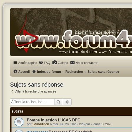
Accès rapide
FAQ
Galerie
Nous contacter
Accueil
Index du forum
Rechercher
Sujets sans réponse
Sujets sans réponse
Aller à la recherche avancée
Rechercher
Recherche avancée
SUJETS
Pompe injection LUCAS DPC
par
Samditrien
»
mar. juil. 28, 2026 1:26 pm
» dans
Suzuki