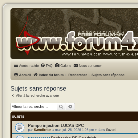
Accès rapide
FAQ
Galerie
Nous contacter
Accueil
Index du forum
Rechercher
Sujets sans réponse
Sujets sans réponse
Aller à la recherche avancée
Rechercher
Recherche avancée
SUJETS
Pompe injection LUCAS DPC
par
Samditrien
»
mar. juil. 28, 2026 1:26 pm
» dans
Suzuki