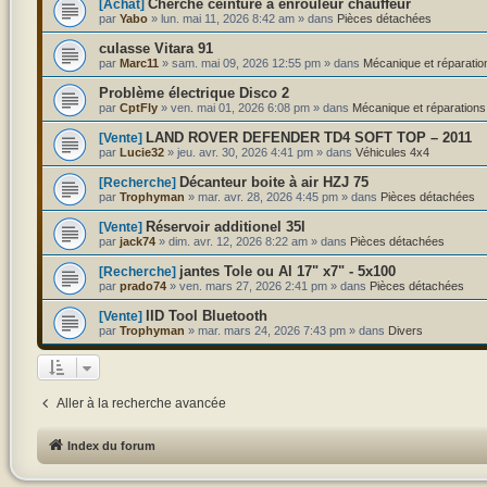
Cherche ceinture à enrouleur chauffeur
[Achat]
par
Yabo
»
lun. mai 11, 2026 8:42 am
» dans
Pièces détachées
culasse Vitara 91
par
Marc11
»
sam. mai 09, 2026 12:55 pm
» dans
Mécanique et réparatio
Problème électrique Disco 2
par
CptFly
»
ven. mai 01, 2026 6:08 pm
» dans
Mécanique et réparations
LAND ROVER DEFENDER TD4 SOFT TOP – 2011
[Vente]
par
Lucie32
»
jeu. avr. 30, 2026 4:41 pm
» dans
Véhicules 4x4
Décanteur boite à air HZJ 75
[Recherche]
par
Trophyman
»
mar. avr. 28, 2026 4:45 pm
» dans
Pièces détachées
Réservoir additionel 35l
[Vente]
par
jack74
»
dim. avr. 12, 2026 8:22 am
» dans
Pièces détachées
jantes Tole ou Al 17" x7" - 5x100
[Recherche]
par
prado74
»
ven. mars 27, 2026 2:41 pm
» dans
Pièces détachées
IID Tool Bluetooth
[Vente]
par
Trophyman
»
mar. mars 24, 2026 7:43 pm
» dans
Divers
Aller à la recherche avancée
Index du forum