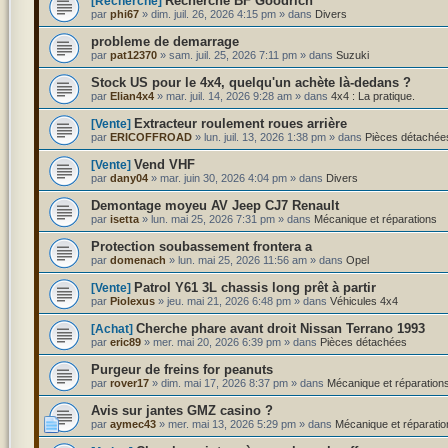
Recherche BF Goodrich
[Recherche]
par
phi67
»
dim. juil. 26, 2026 4:15 pm
» dans
Divers
probleme de demarrage
par
pat12370
»
sam. juil. 25, 2026 7:11 pm
» dans
Suzuki
Stock US pour le 4x4, quelqu'un achète là-dedans ?
par
Elian4x4
»
mar. juil. 14, 2026 9:28 am
» dans
4x4 : La pratique.
Extracteur roulement roues arrière
[Vente]
par
ERICOFFROAD
»
lun. juil. 13, 2026 1:38 pm
» dans
Pièces détachée
Vend VHF
[Vente]
par
dany04
»
mar. juin 30, 2026 4:04 pm
» dans
Divers
Demontage moyeu AV Jeep CJ7 Renault
par
isetta
»
lun. mai 25, 2026 7:31 pm
» dans
Mécanique et réparations
Protection soubassement frontera a
par
domenach
»
lun. mai 25, 2026 11:56 am
» dans
Opel
Patrol Y61 3L chassis long prêt à partir
[Vente]
par
Piolexus
»
jeu. mai 21, 2026 6:48 pm
» dans
Véhicules 4x4
Cherche phare avant droit Nissan Terrano 1993
[Achat]
par
eric89
»
mer. mai 20, 2026 6:39 pm
» dans
Pièces détachées
Purgeur de freins for peanuts
par
rover17
»
dim. mai 17, 2026 8:37 pm
» dans
Mécanique et réparation
Avis sur jantes GMZ casino ?
par
aymec43
»
mer. mai 13, 2026 5:29 pm
» dans
Mécanique et réparatio