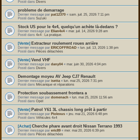
Posté dans
Divers
probleme de demarrage
Dernier message par
pat12370
«
sam. juil. 25, 2026 7:11 pm
Posté dans
Suzuki
Stock US pour le 4x4, quelqu'un achète là-dedans ?
Dernier message par
Elian4x4
«
mar. juil. 14, 2026 9:28 am
Posté dans
4x4 : La pratique.
Extracteur roulement roues arrière
[Vente]
Dernier message par
ERICOFFROAD
«
lun. juil. 13, 2026 1:38 pm
Posté dans
Pièces détachées
Vend VHF
[Vente]
Dernier message par
dany04
«
mar. juin 30, 2026 4:04 pm
Posté dans
Divers
Demontage moyeu AV Jeep CJ7 Renault
Dernier message par
isetta
«
lun. mai 25, 2026 7:31 pm
Posté dans
Mécanique et réparations
Protection soubassement frontera a
Dernier message par
domenach
«
lun. mai 25, 2026 11:56 am
Posté dans
Opel
Patrol Y61 3L chassis long prêt à partir
[Vente]
Dernier message par
Piolexus
«
jeu. mai 21, 2026 6:48 pm
Posté dans
Véhicules 4x4
Cherche phare avant droit Nissan Terrano 1993
[Achat]
Dernier message par
eric89
«
mer. mai 20, 2026 6:39 pm
Posté dans
Pièces détachées