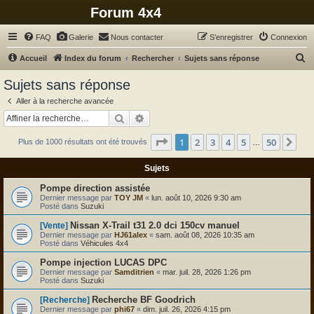
Forum 4x4
FAQ
Galerie
Nous contacter
S’enregistrer
Connexion
R
Accueil
Index du forum
Rechercher
Sujets sans réponse
e
Sujets sans réponse
c
Aller à la recherche avancée
h
Rechercher
Recherche avancée
e
Page
1
sur
50
1
2
3
4
5
50
Sui
Plus de 1000 résultats ont été trouvés
r
…
c
Sujets
h
Pompe direction assistée
e
Dernier message par
TOY JM
«
lun. août 10, 2026 9:30 am
Posté dans
Suzuki
r
Nissan X-Trail t31 2.0 dci 150cv manuel
[Vente]
Dernier message par
HJ61alex
«
sam. août 08, 2026 10:35 am
Posté dans
Véhicules 4x4
Pompe injection LUCAS DPC
Dernier message par
Samditrien
«
mar. juil. 28, 2026 1:26 pm
Posté dans
Suzuki
Recherche BF Goodrich
[Recherche]
Dernier message par
phi67
«
dim. juil. 26, 2026 4:15 pm