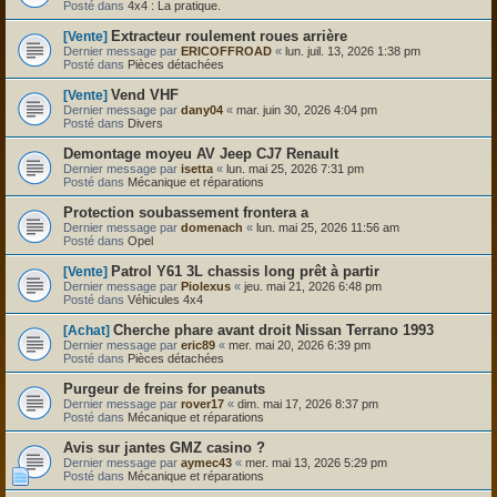
Posté dans
4x4 : La pratique.
Extracteur roulement roues arrière
[Vente]
Dernier message par
ERICOFFROAD
«
lun. juil. 13, 2026 1:38 pm
Posté dans
Pièces détachées
Vend VHF
[Vente]
Dernier message par
dany04
«
mar. juin 30, 2026 4:04 pm
Posté dans
Divers
Demontage moyeu AV Jeep CJ7 Renault
Dernier message par
isetta
«
lun. mai 25, 2026 7:31 pm
Posté dans
Mécanique et réparations
Protection soubassement frontera a
Dernier message par
domenach
«
lun. mai 25, 2026 11:56 am
Posté dans
Opel
Patrol Y61 3L chassis long prêt à partir
[Vente]
Dernier message par
Piolexus
«
jeu. mai 21, 2026 6:48 pm
Posté dans
Véhicules 4x4
Cherche phare avant droit Nissan Terrano 1993
[Achat]
Dernier message par
eric89
«
mer. mai 20, 2026 6:39 pm
Posté dans
Pièces détachées
Purgeur de freins for peanuts
Dernier message par
rover17
«
dim. mai 17, 2026 8:37 pm
Posté dans
Mécanique et réparations
Avis sur jantes GMZ casino ?
Dernier message par
aymec43
«
mer. mai 13, 2026 5:29 pm
Posté dans
Mécanique et réparations