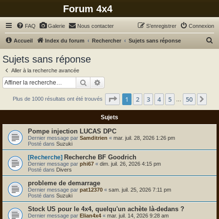
Forum 4x4
FAQ
Galerie
Nous contacter
S’enregistrer
Connexion
R
Accueil
Index du forum
Rechercher
Sujets sans réponse
e
Sujets sans réponse
c
Aller à la recherche avancée
h
Rechercher
Recherche avancée
e
Page
1
sur
50
1
2
3
4
5
50
Sui
Plus de 1000 résultats ont été trouvés
r
…
c
Sujets
h
Pompe injection LUCAS DPC
e
Dernier message par
Samditrien
«
mar. juil. 28, 2026 1:26 pm
Posté dans
Suzuki
r
Recherche BF Goodrich
[Recherche]
Dernier message par
phi67
«
dim. juil. 26, 2026 4:15 pm
Posté dans
Divers
probleme de demarrage
Dernier message par
pat12370
«
sam. juil. 25, 2026 7:11 pm
Posté dans
Suzuki
Stock US pour le 4x4, quelqu'un achète là-dedans ?
Dernier message par
Elian4x4
«
mar. juil. 14, 2026 9:28 am