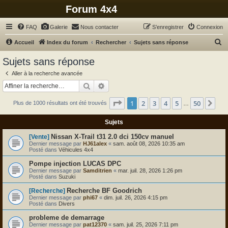
Forum 4x4
FAQ
Galerie
Nous contacter
S’enregistrer
Connexion
R
Accueil
Index du forum
Rechercher
Sujets sans réponse
e
Sujets sans réponse
c
Aller à la recherche avancée
h
Rechercher
Recherche avancée
e
Page
1
sur
50
1
2
3
4
5
50
Sui
Plus de 1000 résultats ont été trouvés
r
…
c
Sujets
h
Nissan X-Trail t31 2.0 dci 150cv manuel
[Vente]
e
Dernier message par
HJ61alex
«
sam. août 08, 2026 10:35 am
Posté dans
Véhicules 4x4
r
Pompe injection LUCAS DPC
Dernier message par
Samditrien
«
mar. juil. 28, 2026 1:26 pm
Posté dans
Suzuki
Recherche BF Goodrich
[Recherche]
Dernier message par
phi67
«
dim. juil. 26, 2026 4:15 pm
Posté dans
Divers
probleme de demarrage
Dernier message par
pat12370
«
sam. juil. 25, 2026 7:11 pm