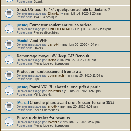
Posté dans
Suzuki
Stock US pour le 4x4, quelqu'un achète là-dedans ?
Dernier message par
Elian4x4
«
mar. juil. 14, 2026 9:28 am
Posté dans
4x4 : La pratique.
Extracteur roulement roues arrière
[Vente]
Dernier message par
ERICOFFROAD
«
lun. juil. 13, 2026 1:38 pm
Posté dans
Pièces détachées
Vend VHF
[Vente]
Dernier message par
dany04
«
mar. juin 30, 2026 4:04 pm
Posté dans
Divers
Demontage moyeu AV Jeep CJ7 Renault
Dernier message par
isetta
«
lun. mai 25, 2026 7:31 pm
Posté dans
Mécanique et réparations
Protection soubassement frontera a
Dernier message par
domenach
«
lun. mai 25, 2026 11:56 am
Posté dans
Opel
Patrol Y61 3L chassis long prêt à partir
[Vente]
Dernier message par
Piolexus
«
jeu. mai 21, 2026 6:48 pm
Posté dans
Véhicules 4x4
Cherche phare avant droit Nissan Terrano 1993
[Achat]
Dernier message par
eric89
«
mer. mai 20, 2026 6:39 pm
Posté dans
Pièces détachées
Purgeur de freins for peanuts
Dernier message par
rover17
«
dim. mai 17, 2026 8:37 pm
Posté dans
Mécanique et réparations