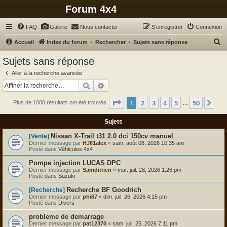
Forum 4x4
FAQ
Galerie
Nous contacter
S’enregistrer
Connexion
R
Accueil
Index du forum
Rechercher
Sujets sans réponse
e
Sujets sans réponse
c
Aller à la recherche avancée
h
Rechercher
Recherche avancée
e
Page
1
sur
50
1
2
3
4
5
50
Sui
Plus de 1000 résultats ont été trouvés
r
…
c
Sujets
h
Nissan X-Trail t31 2.0 dci 150cv manuel
[Vente]
e
Dernier message par
HJ61alex
«
sam. août 08, 2026 10:35 am
Posté dans
Véhicules 4x4
r
Pompe injection LUCAS DPC
Dernier message par
Samditrien
«
mar. juil. 28, 2026 1:26 pm
Posté dans
Suzuki
Recherche BF Goodrich
[Recherche]
Dernier message par
phi67
«
dim. juil. 26, 2026 4:15 pm
Posté dans
Divers
probleme de demarrage
Dernier message par
pat12370
«
sam. juil. 25, 2026 7:11 pm