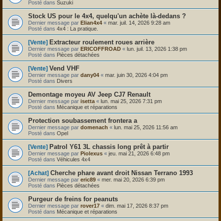
Posté dans
Suzuki
Stock US pour le 4x4, quelqu'un achète là-dedans ?
Dernier message par
Elian4x4
«
mar. juil. 14, 2026 9:28 am
Posté dans
4x4 : La pratique.
Extracteur roulement roues arrière
[Vente]
Dernier message par
ERICOFFROAD
«
lun. juil. 13, 2026 1:38 pm
Posté dans
Pièces détachées
Vend VHF
[Vente]
Dernier message par
dany04
«
mar. juin 30, 2026 4:04 pm
Posté dans
Divers
Demontage moyeu AV Jeep CJ7 Renault
Dernier message par
isetta
«
lun. mai 25, 2026 7:31 pm
Posté dans
Mécanique et réparations
Protection soubassement frontera a
Dernier message par
domenach
«
lun. mai 25, 2026 11:56 am
Posté dans
Opel
Patrol Y61 3L chassis long prêt à partir
[Vente]
Dernier message par
Piolexus
«
jeu. mai 21, 2026 6:48 pm
Posté dans
Véhicules 4x4
Cherche phare avant droit Nissan Terrano 1993
[Achat]
Dernier message par
eric89
«
mer. mai 20, 2026 6:39 pm
Posté dans
Pièces détachées
Purgeur de freins for peanuts
Dernier message par
rover17
«
dim. mai 17, 2026 8:37 pm
Posté dans
Mécanique et réparations