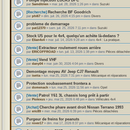
Pompe injection LUCAS DPC
par
Samditrien
»
mar. juil. 28, 2026 1:26 pm
» dans
Suzuki
Recherche BF Goodrich
[Recherche]
par
phi67
»
dim. juil. 26, 2026 4:15 pm
» dans
Divers
probleme de demarrage
par
pat12370
»
sam. juil. 25, 2026 7:11 pm
» dans
Suzuki
Stock US pour le 4x4, quelqu'un achète là-dedans ?
par
Elian4x4
»
mar. juil. 14, 2026 9:28 am
» dans
4x4 : La pratique.
Extracteur roulement roues arrière
[Vente]
par
ERICOFFROAD
»
lun. juil. 13, 2026 1:38 pm
» dans
Pièces détachée
Vend VHF
[Vente]
par
dany04
»
mar. juin 30, 2026 4:04 pm
» dans
Divers
Demontage moyeu AV Jeep CJ7 Renault
par
isetta
»
lun. mai 25, 2026 7:31 pm
» dans
Mécanique et réparations
Protection soubassement frontera a
par
domenach
»
lun. mai 25, 2026 11:56 am
» dans
Opel
Patrol Y61 3L chassis long prêt à partir
[Vente]
par
Piolexus
»
jeu. mai 21, 2026 6:48 pm
» dans
Véhicules 4x4
Cherche phare avant droit Nissan Terrano 1993
[Achat]
par
eric89
»
mer. mai 20, 2026 6:39 pm
» dans
Pièces détachées
Purgeur de freins for peanuts
par
rover17
»
dim. mai 17, 2026 8:37 pm
» dans
Mécanique et réparation