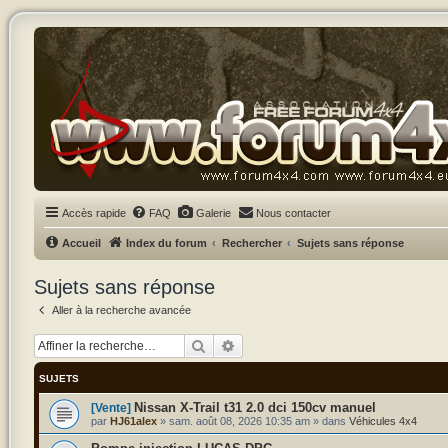
Accès rapide
FAQ
Galerie
Nous contacter
Accueil
Index du forum
Rechercher
Sujets sans réponse
Sujets sans réponse
Aller à la recherche avancée
Rechercher
Recherche avancée
SUJETS
Nissan X-Trail t31 2.0 dci 150cv manuel
[Vente]
par
HJ61alex
»
sam. août 08, 2026 10:35 am
» dans
Véhicules 4x4