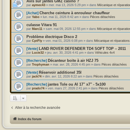
Avis sur jantes GMZ casino ?
par
aymec43
»
mer. mai 13, 2026 5:29 pm
» dans
Mécanique et réparatio
Cherche ceinture à enrouleur chauffeur
[Achat]
par
Yabo
»
lun. mai 11, 2026 8:42 am
» dans
Pièces détachées
culasse Vitara 91
par
Marc11
»
sam. mai 09, 2026 12:55 pm
» dans
Mécanique et réparatio
Problème électrique Disco 2
par
CptFly
»
ven. mai 01, 2026 6:08 pm
» dans
Mécanique et réparations
LAND ROVER DEFENDER TD4 SOFT TOP – 2011
[Vente]
par
Lucie32
»
jeu. avr. 30, 2026 4:41 pm
» dans
Véhicules 4x4
Décanteur boite à air HZJ 75
[Recherche]
par
Trophyman
»
mar. avr. 28, 2026 4:45 pm
» dans
Pièces détachées
Réservoir additionel 35l
[Vente]
par
jack74
»
dim. avr. 12, 2026 8:22 am
» dans
Pièces détachées
jantes Tole ou Al 17" x7" - 5x100
[Recherche]
par
prado74
»
ven. mars 27, 2026 2:41 pm
» dans
Pièces détachées
Aller à la recherche avancée
Index du forum