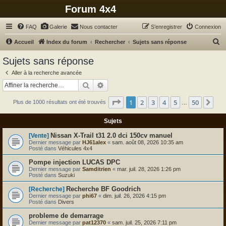
Forum 4x4
FAQ
Galerie
Nous contacter
S’enregistrer
Connexion
R
Accueil
Index du forum
Rechercher
Sujets sans réponse
e
Sujets sans réponse
c
Aller à la recherche avancée
h
Rechercher
Recherche avancée
e
Page
1
sur
50
1
2
3
4
5
50
Sui
Plus de 1000 résultats ont été trouvés
r
…
c
Sujets
h
Nissan X-Trail t31 2.0 dci 150cv manuel
[Vente]
e
Dernier message par
HJ61alex
«
sam. août 08, 2026 10:35 am
Posté dans
Véhicules 4x4
r
Pompe injection LUCAS DPC
Dernier message par
Samditrien
«
mar. juil. 28, 2026 1:26 pm
Posté dans
Suzuki
Recherche BF Goodrich
[Recherche]
Dernier message par
phi67
«
dim. juil. 26, 2026 4:15 pm
Posté dans
Divers
probleme de demarrage
Dernier message par
pat12370
«
sam. juil. 25, 2026 7:11 pm