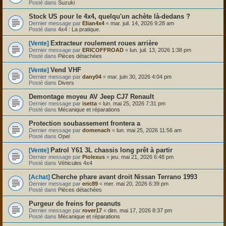
Posté dans
Suzuki
Stock US pour le 4x4, quelqu'un achète là-dedans ?
Dernier message par
Elian4x4
«
mar. juil. 14, 2026 9:28 am
Posté dans
4x4 : La pratique.
Extracteur roulement roues arrière
[Vente]
Dernier message par
ERICOFFROAD
«
lun. juil. 13, 2026 1:38 pm
Posté dans
Pièces détachées
Vend VHF
[Vente]
Dernier message par
dany04
«
mar. juin 30, 2026 4:04 pm
Posté dans
Divers
Demontage moyeu AV Jeep CJ7 Renault
Dernier message par
isetta
«
lun. mai 25, 2026 7:31 pm
Posté dans
Mécanique et réparations
Protection soubassement frontera a
Dernier message par
domenach
«
lun. mai 25, 2026 11:56 am
Posté dans
Opel
Patrol Y61 3L chassis long prêt à partir
[Vente]
Dernier message par
Piolexus
«
jeu. mai 21, 2026 6:48 pm
Posté dans
Véhicules 4x4
Cherche phare avant droit Nissan Terrano 1993
[Achat]
Dernier message par
eric89
«
mer. mai 20, 2026 6:39 pm
Posté dans
Pièces détachées
Purgeur de freins for peanuts
Dernier message par
rover17
«
dim. mai 17, 2026 8:37 pm
Posté dans
Mécanique et réparations