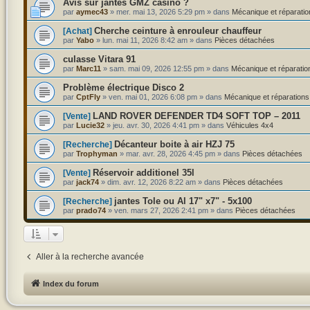
Avis sur jantes GMZ casino ?
par
aymec43
»
mer. mai 13, 2026 5:29 pm
» dans
Mécanique et réparatio
Cherche ceinture à enrouleur chauffeur
[Achat]
par
Yabo
»
lun. mai 11, 2026 8:42 am
» dans
Pièces détachées
culasse Vitara 91
par
Marc11
»
sam. mai 09, 2026 12:55 pm
» dans
Mécanique et réparatio
Problème électrique Disco 2
par
CptFly
»
ven. mai 01, 2026 6:08 pm
» dans
Mécanique et réparations
LAND ROVER DEFENDER TD4 SOFT TOP – 2011
[Vente]
par
Lucie32
»
jeu. avr. 30, 2026 4:41 pm
» dans
Véhicules 4x4
Décanteur boite à air HZJ 75
[Recherche]
par
Trophyman
»
mar. avr. 28, 2026 4:45 pm
» dans
Pièces détachées
Réservoir additionel 35l
[Vente]
par
jack74
»
dim. avr. 12, 2026 8:22 am
» dans
Pièces détachées
jantes Tole ou Al 17" x7" - 5x100
[Recherche]
par
prado74
»
ven. mars 27, 2026 2:41 pm
» dans
Pièces détachées
Aller à la recherche avancée
Index du forum