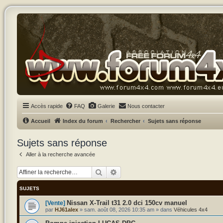
Accès rapide
FAQ
Galerie
Nous contacter
Accueil
Index du forum
Rechercher
Sujets sans réponse
Sujets sans réponse
Aller à la recherche avancée
Rechercher
Recherche avancée
SUJETS
Nissan X-Trail t31 2.0 dci 150cv manuel
[Vente]
par
HJ61alex
»
sam. août 08, 2026 10:35 am
» dans
Véhicules 4x4