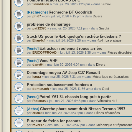
Pompe injection LUCAS DPC
par
Samditrien
»
mar. juil. 28, 2026 1:26 pm
» dans
Suzuki
Recherche BF Goodrich
[Recherche]
par
phi67
»
dim. juil. 26, 2026 4:15 pm
» dans
Divers
probleme de demarrage
par
pat12370
»
sam. juil. 25, 2026 7:11 pm
» dans
Suzuki
Stock US pour le 4x4, quelqu'un achète là-dedans ?
par
Elian4x4
»
mar. juil. 14, 2026 9:28 am
» dans
4x4 : La pratique.
Extracteur roulement roues arrière
[Vente]
par
ERICOFFROAD
»
lun. juil. 13, 2026 1:38 pm
» dans
Pièces détachée
Vend VHF
[Vente]
par
dany04
»
mar. juin 30, 2026 4:04 pm
» dans
Divers
Demontage moyeu AV Jeep CJ7 Renault
par
isetta
»
lun. mai 25, 2026 7:31 pm
» dans
Mécanique et réparations
Protection soubassement frontera a
par
domenach
»
lun. mai 25, 2026 11:56 am
» dans
Opel
Patrol Y61 3L chassis long prêt à partir
[Vente]
par
Piolexus
»
jeu. mai 21, 2026 6:48 pm
» dans
Véhicules 4x4
Cherche phare avant droit Nissan Terrano 1993
[Achat]
par
eric89
»
mer. mai 20, 2026 6:39 pm
» dans
Pièces détachées
Purgeur de freins for peanuts
par
rover17
»
dim. mai 17, 2026 8:37 pm
» dans
Mécanique et réparation