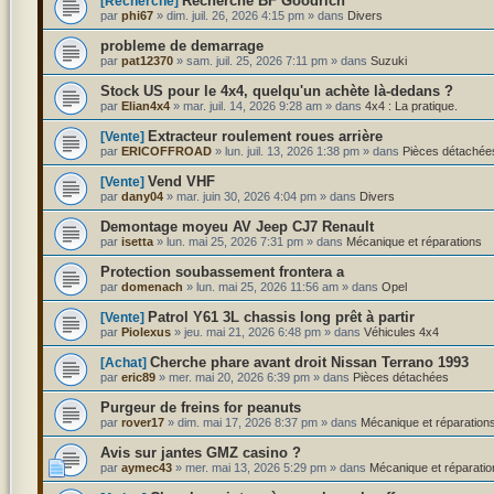
Recherche BF Goodrich
[Recherche]
par
phi67
»
dim. juil. 26, 2026 4:15 pm
» dans
Divers
probleme de demarrage
par
pat12370
»
sam. juil. 25, 2026 7:11 pm
» dans
Suzuki
Stock US pour le 4x4, quelqu'un achète là-dedans ?
par
Elian4x4
»
mar. juil. 14, 2026 9:28 am
» dans
4x4 : La pratique.
Extracteur roulement roues arrière
[Vente]
par
ERICOFFROAD
»
lun. juil. 13, 2026 1:38 pm
» dans
Pièces détachée
Vend VHF
[Vente]
par
dany04
»
mar. juin 30, 2026 4:04 pm
» dans
Divers
Demontage moyeu AV Jeep CJ7 Renault
par
isetta
»
lun. mai 25, 2026 7:31 pm
» dans
Mécanique et réparations
Protection soubassement frontera a
par
domenach
»
lun. mai 25, 2026 11:56 am
» dans
Opel
Patrol Y61 3L chassis long prêt à partir
[Vente]
par
Piolexus
»
jeu. mai 21, 2026 6:48 pm
» dans
Véhicules 4x4
Cherche phare avant droit Nissan Terrano 1993
[Achat]
par
eric89
»
mer. mai 20, 2026 6:39 pm
» dans
Pièces détachées
Purgeur de freins for peanuts
par
rover17
»
dim. mai 17, 2026 8:37 pm
» dans
Mécanique et réparation
Avis sur jantes GMZ casino ?
par
aymec43
»
mer. mai 13, 2026 5:29 pm
» dans
Mécanique et réparatio