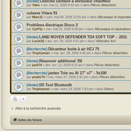
Cherche ceinture à enrouleur chauffeur
[Achat]
par
Yabo
»
lun. mai 11, 2026 8:42 am
» dans
Pièces détachées
culasse Vitara 91
par
Marc11
»
sam. mai 09, 2026 12:55 pm
» dans
Mécanique et réparatio
Problème électrique Disco 2
par
CptFly
»
ven. mai 01, 2026 6:08 pm
» dans
Mécanique et réparations
LAND ROVER DEFENDER TD4 SOFT TOP – 2011
[Vente]
par
Lucie32
»
jeu. avr. 30, 2026 4:41 pm
» dans
Véhicules 4x4
Décanteur boite à air HZJ 75
[Recherche]
par
Trophyman
»
mar. avr. 28, 2026 4:45 pm
» dans
Pièces détachées
Réservoir additionel 35l
[Vente]
par
jack74
»
dim. avr. 12, 2026 8:22 am
» dans
Pièces détachées
jantes Tole ou Al 17" x7" - 5x100
[Recherche]
par
prado74
»
ven. mars 27, 2026 2:41 pm
» dans
Pièces détachées
IID Tool Bluetooth
[Vente]
par
Trophyman
»
mar. mars 24, 2026 7:43 pm
» dans
Divers
Aller à la recherche avancée
Index du forum