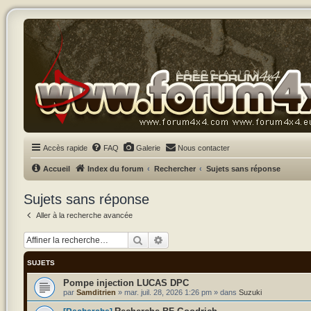
Accès rapide
FAQ
Galerie
Nous contacter
Accueil
Index du forum
Rechercher
Sujets sans réponse
Sujets sans réponse
Aller à la recherche avancée
Rechercher
Recherche avancée
SUJETS
Pompe injection LUCAS DPC
par
Samditrien
»
mar. juil. 28, 2026 1:26 pm
» dans
Suzuki