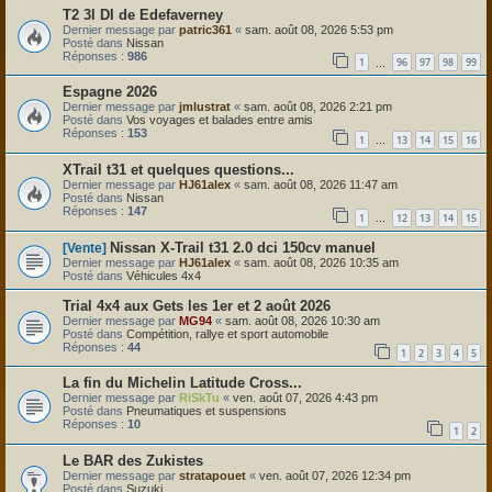
T2 3l DI de Edefaverney
Dernier message par
patric361
«
sam. août 08, 2026 5:53 pm
Posté dans
Nissan
Réponses :
986
1
96
97
98
99
…
Espagne 2026
Dernier message par
jmlustrat
«
sam. août 08, 2026 2:21 pm
Posté dans
Vos voyages et balades entre amis
Réponses :
153
1
13
14
15
16
…
XTrail t31 et quelques questions...
Dernier message par
HJ61alex
«
sam. août 08, 2026 11:47 am
Posté dans
Nissan
Réponses :
147
1
12
13
14
15
…
Nissan X-Trail t31 2.0 dci 150cv manuel
[Vente]
Dernier message par
HJ61alex
«
sam. août 08, 2026 10:35 am
Posté dans
Véhicules 4x4
Trial 4x4 aux Gets les 1er et 2 août 2026
Dernier message par
MG94
«
sam. août 08, 2026 10:30 am
Posté dans
Compétition, rallye et sport automobile
Réponses :
44
1
2
3
4
5
La fin du Michelin Latitude Cross...
Dernier message par
RiSkTu
«
ven. août 07, 2026 4:43 pm
Posté dans
Pneumatiques et suspensions
Réponses :
10
1
2
Le BAR des Zukistes
Dernier message par
stratapouet
«
ven. août 07, 2026 12:34 pm
Posté dans
Suzuki