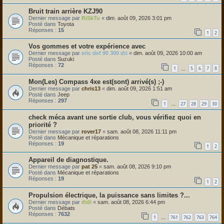
Bruit train arrière KZJ90
Dernier message par
RiSkTu
«
dim. août 09, 2026 3:01 pm
Posté dans
Toyota
Réponses :
15
1
2
Vos gommes et votre expérience avec
Dernier message par
eric def 90 300 dti
«
dim. août 09, 2026 10:00 am
Posté dans
Suzuki
Réponses :
72
1
5
6
7
8
…
Mon(Les) Compass 4xe est(sont) arrivé(s) ;-)
Dernier message par
chris13
«
dim. août 09, 2026 1:51 am
Posté dans
Jeep
Réponses :
297
1
27
28
29
30
…
check méca avant une sortie club, vous vérifiez quoi en
priorité ?
Dernier message par
rover17
«
sam. août 08, 2026 11:11 pm
Posté dans
Mécanique et réparations
Réponses :
19
1
2
Appareil de diagnostique.
Dernier message par
pat 25
«
sam. août 08, 2026 9:10 pm
Posté dans
Mécanique et réparations
Réponses :
19
1
2
Propulsion électrique, la puissance sans limites ?...
Dernier message par
didi
«
sam. août 08, 2026 6:44 pm
Posté dans
Débats
Réponses :
7632
1
761
762
763
764
…