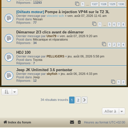
Réponses :
13293
1
1327
1328
1329
1330
…
Pompe à injection VP44 sur le T2 3L
[Défauts moteur]
Dernier message par
vincent sch
«
ven. août 07, 2026 11:41 am
Posté dans
Nissan
Réponses :
77
1
5
6
7
8
…
Démarreur 2/3 clics avant de démarrer
Dernier message par
Uter79
«
ven. août 07, 2026 9:20 am
Posté dans
Mécanique et réparations
Réponses :
34
1
2
3
4
HDJ 100
Dernier message par
PELLIGERS
«
jeu. août 06, 2026 5:58 pm
Posté dans
Toyota
Réponses :
7
Jeep JK Unlimited 3.6 pentastar
Dernier message par
skyfish
«
jeu. août 06, 2026 4:33 pm
Posté dans
Jeep
Réponses :
12
1
2
1
2
Suivante
34 résultats trouvés
Aller à
Index du forum
Heures au format
UTC+02:00