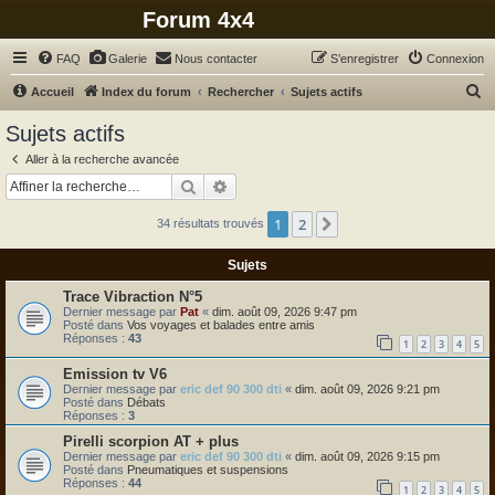
Forum 4x4
FAQ
Galerie
Nous contacter
S’enregistrer
Connexion
R
Accueil
Index du forum
Rechercher
Sujets actifs
e
Sujets actifs
c
Aller à la recherche avancée
h
Rechercher
Recherche avancée
e
1
2
Suivante
34 résultats trouvés
r
c
Sujets
h
Trace Vibraction N°5
e
Dernier message par
Pat
«
dim. août 09, 2026 9:47 pm
Posté dans
Vos voyages et balades entre amis
r
Réponses :
43
1
2
3
4
5
Emission tv V6
Dernier message par
eric def 90 300 dti
«
dim. août 09, 2026 9:21 pm
Posté dans
Débats
Réponses :
3
Pirelli scorpion AT + plus
Dernier message par
eric def 90 300 dti
«
dim. août 09, 2026 9:15 pm
Posté dans
Pneumatiques et suspensions
Réponses :
44
1
2
3
4
5