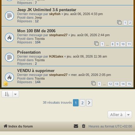
Réponses :
7
Jeep JK Unlimited 3.6 pentastar
Dernier message par
skyfish
«
jeu. août 06, 2026 4:33 pm
Posté dans
Jeep
Réponses :
12
1
2
Mon 100 BM de 2006
Dernier message par
stephane27
«
jeu. août 06, 2026 2:44 pm
Posté dans
Toyota
Réponses :
104
1
8
9
10
11
…
Présentation
Dernier message par
HJ61alex
«
jeu. août 06, 2026 11:36 am
Posté dans
Toyota
Réponses :
2
VENDU à supprimer
Dernier message par
stephane27
«
mer. août 05, 2026 2:05 pm
Posté dans
Toyota
Réponses :
144
1
12
13
14
15
…
1
2
Suivante
38 résultats trouvés
Aller à
Index du forum
Heures au format
UTC+02:00