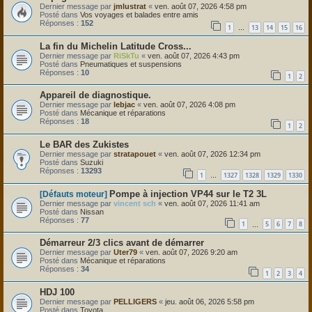
Dernier message par
jmlustrat
«
ven. août 07, 2026 4:58 pm
Posté dans
Vos voyages et balades entre amis
Réponses :
152
1
13
14
15
16
…
La fin du Michelin Latitude Cross...
Dernier message par
RiSkTu
«
ven. août 07, 2026 4:43 pm
Posté dans
Pneumatiques et suspensions
Réponses :
10
1
2
Appareil de diagnostique.
Dernier message par
lebjac
«
ven. août 07, 2026 4:08 pm
Posté dans
Mécanique et réparations
Réponses :
18
1
2
Le BAR des Zukistes
Dernier message par
stratapouet
«
ven. août 07, 2026 12:34 pm
Posté dans
Suzuki
Réponses :
13293
1
1327
1328
1329
1330
…
Pompe à injection VP44 sur le T2 3L
[Défauts moteur]
Dernier message par
vincent sch
«
ven. août 07, 2026 11:41 am
Posté dans
Nissan
Réponses :
77
1
5
6
7
8
…
Démarreur 2/3 clics avant de démarrer
Dernier message par
Uter79
«
ven. août 07, 2026 9:20 am
Posté dans
Mécanique et réparations
Réponses :
34
1
2
3
4
HDJ 100
Dernier message par
PELLIGERS
«
jeu. août 06, 2026 5:58 pm
Posté dans
Toyota