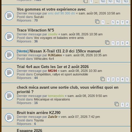
1
760
761
762
763
…
Vos gommes et votre expérience avec
Dernier message par
eric def 90 300 dti
«
sam. août 08, 2026 10:58 am
Posté dans
Suzuki
Réponses :
70
1
5
6
7
8
…
Trace Vibraction N°5
Dernier message par
znoliv
«
sam. août 08, 2026 10:38 am
Posté dans
Vos voyages et balades entre amis
Réponses :
36
1
2
3
4
Nissan X-Trail t31 2.0 dci 150cv manuel
[Vente]
Dernier message par
HJ61alex
«
sam. août 08, 2026 10:35 am
Posté dans
Véhicules 4x4
Trial 4x4 aux Gets les 1er et 2 août 2026
Dernier message par
MG94
«
sam. août 08, 2026 10:30 am
Posté dans
Compétition, rallye et sport automobile
Réponses :
44
1
2
3
4
5
check méca avant une sortie club, vous vérifiez quoi en
priorité ?
Dernier message par
terranobis
«
sam. août 08, 2026 9:50 am
Posté dans
Mécanique et réparations
Réponses :
16
1
2
Bruit train arrière KZJ90
Dernier message par
Zaiv3r
«
ven. août 07, 2026 7:42 pm
Posté dans
Toyota
Réponses :
6
Espagne 2026