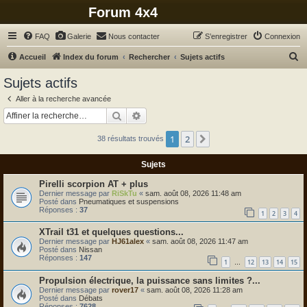
Forum 4x4
FAQ
Galerie
Nous contacter
S’enregistrer
Connexion
R
Accueil
Index du forum
Rechercher
Sujets actifs
e
Sujets actifs
c
Aller à la recherche avancée
h
Rechercher
Recherche avancée
e
1
2
Suivante
38 résultats trouvés
r
c
Sujets
h
Pirelli scorpion AT + plus
e
Dernier message par
RiSkTu
«
sam. août 08, 2026 11:48 am
Posté dans
Pneumatiques et suspensions
r
Réponses :
37
1
2
3
4
XTrail t31 et quelques questions...
Dernier message par
HJ61alex
«
sam. août 08, 2026 11:47 am
Posté dans
Nissan
Réponses :
147
1
12
13
14
15
…
Propulsion électrique, la puissance sans limites ?...
Dernier message par
rover17
«
sam. août 08, 2026 11:28 am
Posté dans
Débats
Réponses :
7628