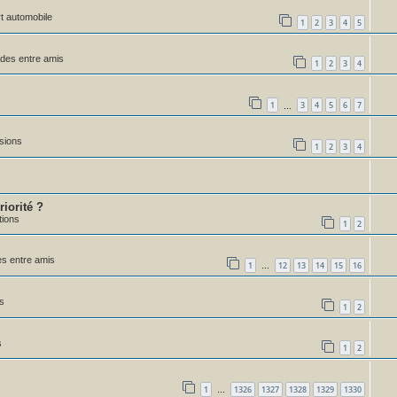
rt automobile
1
2
3
4
5
des entre amis
1
2
3
4
1
3
4
5
6
7
…
sions
1
2
3
4
iorité ?
tions
1
2
s entre amis
1
12
13
14
15
16
…
s
1
2
s
1
2
1
1326
1327
1328
1329
1330
…