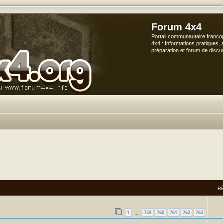
Forum 4x4
Portail communautaire franco
4x4 : Informations pratiques, 
préparation et forum de discu
R
1
759
760
761
762
763
…