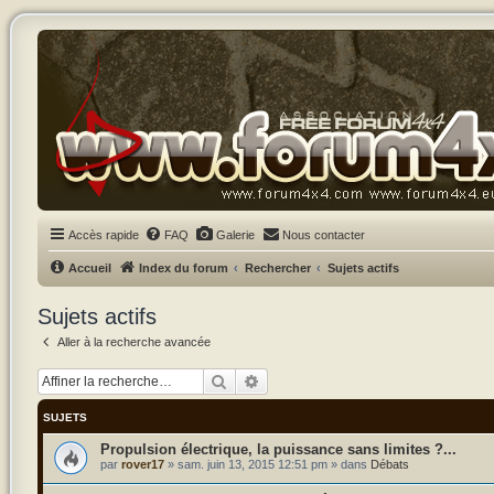
Accès rapide
FAQ
Galerie
Nous contacter
Accueil
Index du forum
Rechercher
Sujets actifs
Sujets actifs
Aller à la recherche avancée
Rechercher
Recherche avancée
SUJETS
Propulsion électrique, la puissance sans limites ?...
par
rover17
»
sam. juin 13, 2015 12:51 pm
» dans
Débats