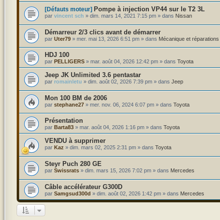
Pompe à injection VP44 sur le T2 3L
[Défauts moteur]
par
vincent sch
»
dim. mars 14, 2021 7:15 pm
» dans
Nissan
Démarreur 2/3 clics avant de démarrer
par
Uter79
»
mer. mai 13, 2026 6:51 pm
» dans
Mécanique et réparations
HDJ 100
par
PELLIGERS
»
mar. août 04, 2026 12:42 pm
» dans
Toyota
Jeep JK Unlimited 3.6 pentastar
par
romainletu
»
dim. août 02, 2026 7:39 pm
» dans
Jeep
Mon 100 BM de 2006
par
stephane27
»
mer. nov. 06, 2024 6:07 pm
» dans
Toyota
Présentation
par
Barta83
»
mar. août 04, 2026 1:16 pm
» dans
Toyota
VENDU à supprimer
par
Kaz
»
dim. mars 02, 2025 2:31 pm
» dans
Toyota
Steyr Puch 280 GE
par
Swissrats
»
dim. mars 15, 2026 7:02 pm
» dans
Mercedes
Câble accélérateur G300D
par
Samgsud300d
»
dim. août 02, 2026 1:42 pm
» dans
Mercedes