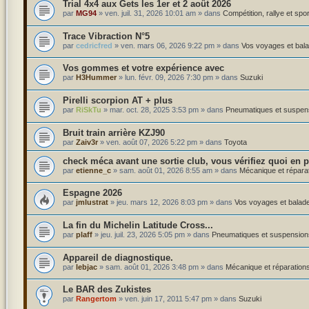
Trial 4x4 aux Gets les 1er et 2 août 2026
par
MG94
»
ven. juil. 31, 2026 10:01 am
» dans
Compétition, rallye et spo
Trace Vibraction N°5
par
cedricfred
»
ven. mars 06, 2026 9:22 pm
» dans
Vos voyages et bala
Vos gommes et votre expérience avec
par
H3Hummer
»
lun. févr. 09, 2026 7:30 pm
» dans
Suzuki
Pirelli scorpion AT + plus
par
RiSkTu
»
mar. oct. 28, 2025 3:53 pm
» dans
Pneumatiques et suspen
Bruit train arrière KZJ90
par
Zaiv3r
»
ven. août 07, 2026 5:22 pm
» dans
Toyota
check méca avant une sortie club, vous vérifiez quoi en pr
par
etienne_c
»
sam. août 01, 2026 8:55 am
» dans
Mécanique et répara
Espagne 2026
par
jmlustrat
»
jeu. mars 12, 2026 8:03 pm
» dans
Vos voyages et balade
La fin du Michelin Latitude Cross...
par
plaff
»
jeu. juil. 23, 2026 5:05 pm
» dans
Pneumatiques et suspension
Appareil de diagnostique.
par
lebjac
»
sam. août 01, 2026 3:48 pm
» dans
Mécanique et réparation
Le BAR des Zukistes
par
Rangertom
»
ven. juin 17, 2011 5:47 pm
» dans
Suzuki