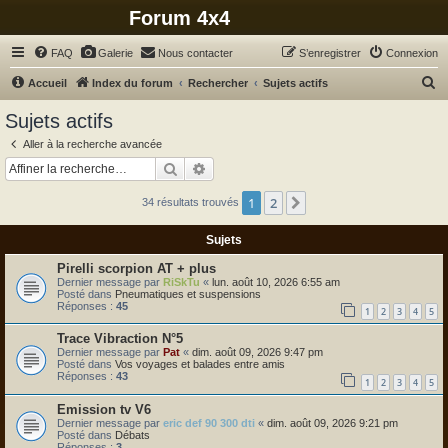
Forum 4x4
FAQ
Galerie
Nous contacter
S’enregistrer
Connexion
R
Accueil
Index du forum
Rechercher
Sujets actifs
e
Sujets actifs
c
Aller à la recherche avancée
h
Rechercher
Recherche avancée
e
1
2
Suivante
34 résultats trouvés
r
c
Sujets
h
Pirelli scorpion AT + plus
e
Dernier message par
RiSkTu
«
lun. août 10, 2026 6:55 am
Posté dans
Pneumatiques et suspensions
r
Réponses :
45
1
2
3
4
5
Trace Vibraction N°5
Dernier message par
Pat
«
dim. août 09, 2026 9:47 pm
Posté dans
Vos voyages et balades entre amis
Réponses :
43
1
2
3
4
5
Emission tv V6
Dernier message par
eric def 90 300 dti
«
dim. août 09, 2026 9:21 pm
Posté dans
Débats
Réponses :
3