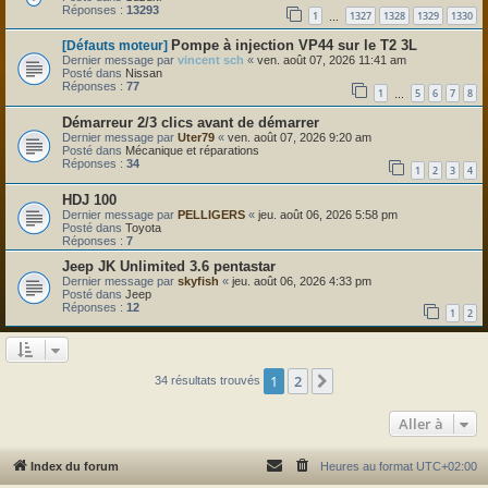
Réponses :
13293
1
1327
1328
1329
1330
…
Pompe à injection VP44 sur le T2 3L
[Défauts moteur]
Dernier message par
vincent sch
«
ven. août 07, 2026 11:41 am
Posté dans
Nissan
Réponses :
77
1
5
6
7
8
…
Démarreur 2/3 clics avant de démarrer
Dernier message par
Uter79
«
ven. août 07, 2026 9:20 am
Posté dans
Mécanique et réparations
Réponses :
34
1
2
3
4
HDJ 100
Dernier message par
PELLIGERS
«
jeu. août 06, 2026 5:58 pm
Posté dans
Toyota
Réponses :
7
Jeep JK Unlimited 3.6 pentastar
Dernier message par
skyfish
«
jeu. août 06, 2026 4:33 pm
Posté dans
Jeep
Réponses :
12
1
2
1
2
Suivante
34 résultats trouvés
Aller à
Index du forum
Heures au format
UTC+02:00