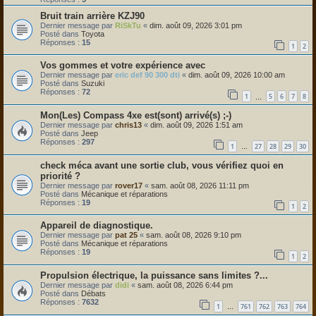
Bruit train arrière KZJ90
Dernier message par
RiSkTu
«
dim. août 09, 2026 3:01 pm
Posté dans
Toyota
Réponses :
15
1
2
Vos gommes et votre expérience avec
Dernier message par
eric def 90 300 dti
«
dim. août 09, 2026 10:00 am
Posté dans
Suzuki
Réponses :
72
1
5
6
7
8
…
Mon(Les) Compass 4xe est(sont) arrivé(s) ;-)
Dernier message par
chris13
«
dim. août 09, 2026 1:51 am
Posté dans
Jeep
Réponses :
297
1
27
28
29
30
…
check méca avant une sortie club, vous vérifiez quoi en
priorité ?
Dernier message par
rover17
«
sam. août 08, 2026 11:11 pm
Posté dans
Mécanique et réparations
Réponses :
19
1
2
Appareil de diagnostique.
Dernier message par
pat 25
«
sam. août 08, 2026 9:10 pm
Posté dans
Mécanique et réparations
Réponses :
19
1
2
Propulsion électrique, la puissance sans limites ?...
Dernier message par
didi
«
sam. août 08, 2026 6:44 pm
Posté dans
Débats
Réponses :
7632
1
761
762
763
764
…