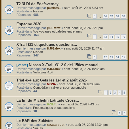
T2 3l DI de Edefaverney
Dernier message par
patric361
«
sam. août 08, 2026 5:53 pm
Posté dans
Nissan
Réponses :
986
1
96
97
98
99
…
Espagne 2026
Dernier message par
jmlustrat
«
sam. août 08, 2026 2:21 pm
Posté dans
Vos voyages et balades entre amis
Réponses :
153
1
13
14
15
16
…
XTrail t31 et quelques questions...
Dernier message par
HJ61alex
«
sam. août 08, 2026 11:47 am
Posté dans
Nissan
Réponses :
147
1
12
13
14
15
…
Nissan X-Trail t31 2.0 dci 150cv manuel
[Vente]
Dernier message par
HJ61alex
«
sam. août 08, 2026 10:35 am
Posté dans
Véhicules 4x4
Trial 4x4 aux Gets les 1er et 2 août 2026
Dernier message par
MG94
«
sam. août 08, 2026 10:30 am
Posté dans
Compétition, rallye et sport automobile
Réponses :
44
1
2
3
4
5
La fin du Michelin Latitude Cross...
Dernier message par
RiSkTu
«
ven. août 07, 2026 4:43 pm
Posté dans
Pneumatiques et suspensions
Réponses :
10
1
2
Le BAR des Zukistes
Dernier message par
stratapouet
«
ven. août 07, 2026 12:34 pm
Posté dans
Suzuki