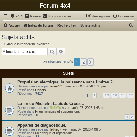
Forum 4x4
FAQ
Galerie
Nous contacter
S’enregistrer
Connexion
R
Accueil
Index du forum
Rechercher
Sujets actifs
e
Sujets actifs
c
Aller à la recherche avancée
h
Rechercher
Recherche avancée
e
1
2
Suivante
36 résultats trouvés
r
c
Sujets
h
Propulsion électrique, la puissance sans limites ?...
e
Dernier message par
rover17
«
ven. août 07, 2026 4:48 pm
Posté dans
Débats
r
Réponses :
7617
1
759
760
761
762
…
La fin du Michelin Latitude Cross...
Dernier message par
RiSkTu
«
ven. août 07, 2026 4:43 pm
Posté dans
Pneumatiques et suspensions
Réponses :
10
1
2
Appareil de diagnostique.
Dernier message par
lebjac
«
ven. août 07, 2026 4:08 pm
Posté dans
Mécanique et réparations
Réponses :
18