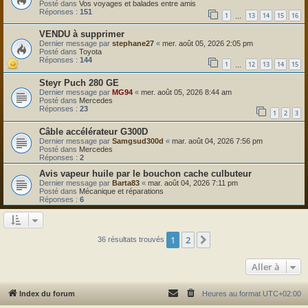
Posté dans
Vos voyages et balades entre amis
Réponses :
151
1
13
14
15
16
…
VENDU à supprimer
Dernier message par
stephane27
«
mer. août 05, 2026 2:05 pm
Posté dans
Toyota
Réponses :
144
1
12
13
14
15
…
Steyr Puch 280 GE
Dernier message par
MG94
«
mer. août 05, 2026 8:44 am
Posté dans
Mercedes
Réponses :
23
1
2
3
Câble accélérateur G300D
Dernier message par
Samgsud300d
«
mar. août 04, 2026 7:56 pm
Posté dans
Mercedes
Réponses :
2
Avis vapeur huile par le bouchon cache culbuteur
Dernier message par
Barta83
«
mar. août 04, 2026 7:11 pm
Posté dans
Mécanique et réparations
Réponses :
6
1
2
Suivante
36 résultats trouvés
Aller à
Index du forum
Heures au format
UTC+02:00