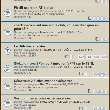
1
2
Pirelli scorpion AT + plus
Dernier message par
RiSkTu
«
ven. août 07, 2026 3:48 pm
Posté dans
Pneumatiques et suspensions
Réponses :
33
1
2
3
4
check méca avant une sortie club, vous vérifiez quoi en
priorité ?
Dernier message par
famak
«
ven. août 07, 2026 2:37 pm
Posté dans
Mécanique et réparations
Réponses :
14
1
2
Le BAR des Zukistes
Dernier message par
stratapouet
«
ven. août 07, 2026 12:34 pm
Posté dans
Suzuki
Réponses :
13293
1
1327
1328
1329
1330
…
Pompe à injection VP44 sur le T2 3L
[Défauts moteur]
Dernier message par
vincent sch
«
ven. août 07, 2026 11:41 am
Posté dans
Nissan
Réponses :
77
1
5
6
7
8
…
Démarreur 2/3 clics avant de démarrer
Dernier message par
Uter79
«
ven. août 07, 2026 9:20 am
Posté dans
Mécanique et réparations
Réponses :
34
1
2
3
4
Vos gommes et votre expérience avec
Dernier message par
snow lover
«
ven. août 07, 2026 1:37 am
Posté dans
Suzuki
Réponses :
68
1
4
5
6
7
…