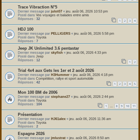
Trace Vibraction N°5
Dernier message par
julot07
«
jeu. août 06, 2026 10:53 pm
Posté dans
Vos voyages et balades entre amis
Réponses :
32
1
2
3
4
HDJ 100
Dernier message par
PELLIGERS
«
jeu. août 06, 2026 5:58 pm
Posté dans
Toyota
Réponses :
7
Jeep JK Unlimited 3.6 pentastar
Dernier message par
skyfish
«
jeu. août 06, 2026 4:33 pm
Posté dans
Jeep
Réponses :
12
1
2
Trial 4x4 aux Gets les 1er et 2 août 2026
Dernier message par
H3Hummer
«
jeu. août 06, 2026 4:18 pm
Posté dans
Compétition, rallye et sport automobile
Réponses :
42
1
2
3
4
5
Mon 100 BM de 2006
Dernier message par
stephane27
«
jeu. août 06, 2026 2:44 pm
Posté dans
Toyota
Réponses :
104
1
8
9
10
11
…
Présentation
Dernier message par
HJ61alex
«
jeu. août 06, 2026 11:36 am
Posté dans
Toyota
Réponses :
2
Espagne 2026
Dernier message par
jmlustrat
«
jeu. août 06, 2026 8:50 am