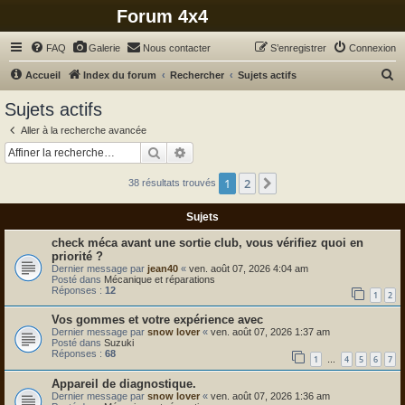
Forum 4x4
FAQ
Galerie
Nous contacter
S’enregistrer
Connexion
R
Accueil
Index du forum
Rechercher
Sujets actifs
e
Sujets actifs
c
Aller à la recherche avancée
h
Rechercher
Recherche avancée
e
1
2
Suivante
38 résultats trouvés
r
c
Sujets
h
check méca avant une sortie club, vous vérifiez quoi en
e
priorité ?
Dernier message par
jean40
«
ven. août 07, 2026 4:04 am
r
Posté dans
Mécanique et réparations
Réponses :
12
1
2
Vos gommes et votre expérience avec
Dernier message par
snow lover
«
ven. août 07, 2026 1:37 am
Posté dans
Suzuki
Réponses :
68
1
4
5
6
7
…
Appareil de diagnostique.
Dernier message par
snow lover
«
ven. août 07, 2026 1:36 am