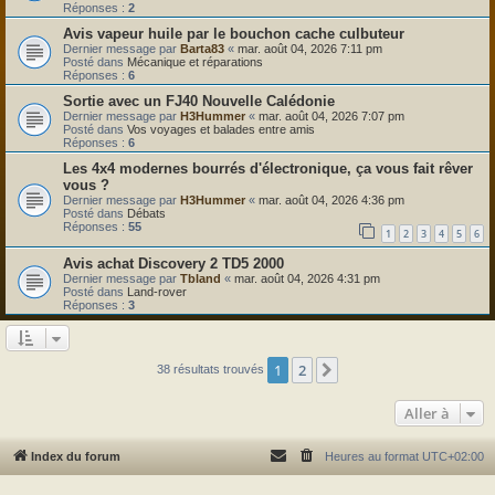
Réponses :
2
Avis vapeur huile par le bouchon cache culbuteur
Dernier message par
Barta83
«
mar. août 04, 2026 7:11 pm
Posté dans
Mécanique et réparations
Réponses :
6
Sortie avec un FJ40 Nouvelle Calédonie
Dernier message par
H3Hummer
«
mar. août 04, 2026 7:07 pm
Posté dans
Vos voyages et balades entre amis
Réponses :
6
Les 4x4 modernes bourrés d'électronique, ça vous fait rêver
vous ?
Dernier message par
H3Hummer
«
mar. août 04, 2026 4:36 pm
Posté dans
Débats
Réponses :
55
1
2
3
4
5
6
Avis achat Discovery 2 TD5 2000
Dernier message par
Tbland
«
mar. août 04, 2026 4:31 pm
Posté dans
Land-rover
Réponses :
3
1
2
Suivante
38 résultats trouvés
Aller à
Index du forum
Heures au format
UTC+02:00