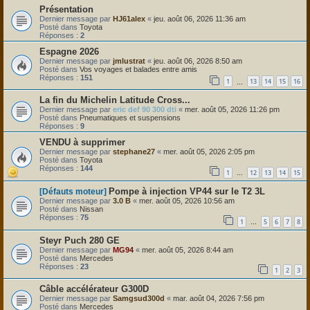
Présentation
Dernier message par
HJ61alex
«
jeu. août 06, 2026 11:36 am
Posté dans
Toyota
Réponses :
2
Espagne 2026
Dernier message par
jmlustrat
«
jeu. août 06, 2026 8:50 am
Posté dans
Vos voyages et balades entre amis
Réponses :
151
1
13
14
15
16
…
La fin du Michelin Latitude Cross...
Dernier message par
eric def 90 300 dti
«
mer. août 05, 2026 11:26 pm
Posté dans
Pneumatiques et suspensions
Réponses :
9
VENDU à supprimer
Dernier message par
stephane27
«
mer. août 05, 2026 2:05 pm
Posté dans
Toyota
Réponses :
144
1
12
13
14
15
…
Pompe à injection VP44 sur le T2 3L
[Défauts moteur]
Dernier message par
3.0 B
«
mer. août 05, 2026 10:56 am
Posté dans
Nissan
Réponses :
75
1
5
6
7
8
…
Steyr Puch 280 GE
Dernier message par
MG94
«
mer. août 05, 2026 8:44 am
Posté dans
Mercedes
Réponses :
23
1
2
3
Câble accélérateur G300D
Dernier message par
Samgsud300d
«
mar. août 04, 2026 7:56 pm
Posté dans
Mercedes