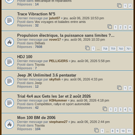
Posté dans
Mécanique et réparations
Réponses :
14
1
2
Trace Vibraction N°5
Dernier message par
julot07
«
jeu. août 06, 2026 10:53 pm
Posté dans
Vos voyages et balades entre amis
Réponses :
32
1
2
3
4
Propulsion électrique, la puissance sans limites ?...
Dernier message par
rover17
«
jeu. août 06, 2026 10:33 pm
Posté dans
Débats
Réponses :
7608
1
758
759
760
761
…
HDJ 100
Dernier message par
PELLIGERS
«
jeu. août 06, 2026 5:58 pm
Posté dans
Toyota
Réponses :
7
Jeep JK Unlimited 3.6 pentastar
Dernier message par
skyfish
«
jeu. août 06, 2026 4:33 pm
Posté dans
Jeep
Réponses :
12
1
2
Trial 4x4 aux Gets les 1er et 2 août 2026
Dernier message par
H3Hummer
«
jeu. août 06, 2026 4:18 pm
Posté dans
Compétition, rallye et sport automobile
Réponses :
42
1
2
3
4
5
Mon 100 BM de 2006
Dernier message par
stephane27
«
jeu. août 06, 2026 2:44 pm
Posté dans
Toyota
Réponses :
104
1
8
9
10
11
…