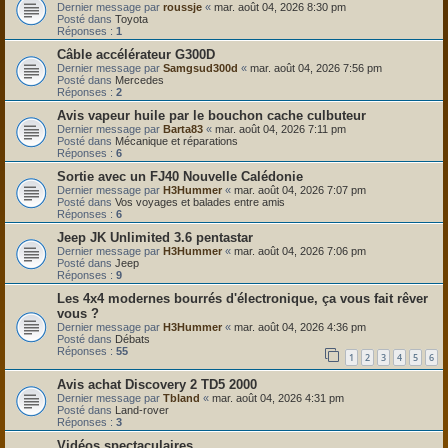
Dernier message par
roussje
«
mar. août 04, 2026 8:30 pm
Posté dans
Toyota
Réponses :
1
Câble accélérateur G300D
Dernier message par
Samgsud300d
«
mar. août 04, 2026 7:56 pm
Posté dans
Mercedes
Réponses :
2
Avis vapeur huile par le bouchon cache culbuteur
Dernier message par
Barta83
«
mar. août 04, 2026 7:11 pm
Posté dans
Mécanique et réparations
Réponses :
6
Sortie avec un FJ40 Nouvelle Calédonie
Dernier message par
H3Hummer
«
mar. août 04, 2026 7:07 pm
Posté dans
Vos voyages et balades entre amis
Réponses :
6
Jeep JK Unlimited 3.6 pentastar
Dernier message par
H3Hummer
«
mar. août 04, 2026 7:06 pm
Posté dans
Jeep
Réponses :
9
Les 4x4 modernes bourrés d'électronique, ça vous fait rêver
vous ?
Dernier message par
H3Hummer
«
mar. août 04, 2026 4:36 pm
Posté dans
Débats
Réponses :
55
1
2
3
4
5
6
Avis achat Discovery 2 TD5 2000
Dernier message par
Tbland
«
mar. août 04, 2026 4:31 pm
Posté dans
Land-rover
Réponses :
3
Vidéos spectaculaires