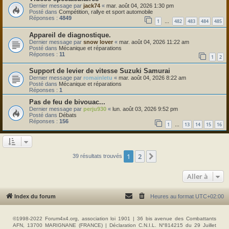
Dernier message par
jack74
«
mar. août 04, 2026 1:30 pm
Posté dans
Compétition, rallye et sport automobile
Réponses :
4849
1
482
483
484
485
…
Appareil de diagnostique.
Dernier message par
snow lover
«
mar. août 04, 2026 11:22 am
Posté dans
Mécanique et réparations
Réponses :
11
1
2
Support de levier de vitesse Suzuki Samurai
Dernier message par
romainletu
«
mar. août 04, 2026 8:22 am
Posté dans
Mécanique et réparations
Réponses :
1
Pas de feu de bivouac...
Dernier message par
perju930
«
lun. août 03, 2026 9:52 pm
Posté dans
Débats
Réponses :
156
1
13
14
15
16
…
1
2
Suivante
39 résultats trouvés
Aller à
Index du forum
Heures au format
UTC+02:00
©1998-2022 Forum4x4.org, association loi 1901 | 36 bis avenue des Combattants
AFN, 13700 MARIGNANE (FRANCE) | Déclaration C.N.I.L. N°814215 du 29 Juillet