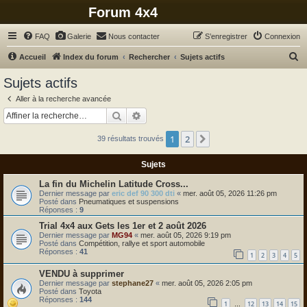
Forum 4x4
FAQ
Galerie
Nous contacter
S’enregistrer
Connexion
R
Accueil
Index du forum
Rechercher
Sujets actifs
e
Sujets actifs
c
Aller à la recherche avancée
h
Rechercher
Recherche avancée
e
1
2
Suivante
39 résultats trouvés
r
c
Sujets
h
La fin du Michelin Latitude Cross...
e
Dernier message par
eric def 90 300 dti
«
mer. août 05, 2026 11:26 pm
Posté dans
Pneumatiques et suspensions
r
Réponses :
9
Trial 4x4 aux Gets les 1er et 2 août 2026
Dernier message par
MG94
«
mer. août 05, 2026 9:19 pm
Posté dans
Compétition, rallye et sport automobile
Réponses :
41
1
2
3
4
5
VENDU à supprimer
Dernier message par
stephane27
«
mer. août 05, 2026 2:05 pm
Posté dans
Toyota
Réponses :
144
1
12
13
14
15
…