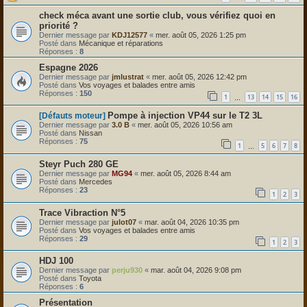
check méca avant une sortie club, vous vérifiez quoi en
priorité ?
Dernier message par
KDJ12577
«
mer. août 05, 2026 1:25 pm
Posté dans
Mécanique et réparations
Réponses :
8
Espagne 2026
Dernier message par
jmlustrat
«
mer. août 05, 2026 12:42 pm
Posté dans
Vos voyages et balades entre amis
Réponses :
150
1
13
14
15
16
…
Pompe à injection VP44 sur le T2 3L
[Défauts moteur]
Dernier message par
3.0 B
«
mer. août 05, 2026 10:56 am
Posté dans
Nissan
Réponses :
75
1
5
6
7
8
…
Steyr Puch 280 GE
Dernier message par
MG94
«
mer. août 05, 2026 8:44 am
Posté dans
Mercedes
Réponses :
23
1
2
3
Trace Vibraction N°5
Dernier message par
julot07
«
mar. août 04, 2026 10:35 pm
Posté dans
Vos voyages et balades entre amis
Réponses :
29
1
2
3
HDJ 100
Dernier message par
perju930
«
mar. août 04, 2026 9:08 pm
Posté dans
Toyota
Réponses :
6
Présentation