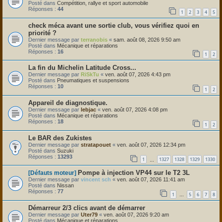
Posté dans
Compétition, rallye et sport automobile
Réponses :
44
1
2
3
4
5
check méca avant une sortie club, vous vérifiez quoi en
priorité ?
Dernier message par
terranobis
«
sam. août 08, 2026 9:50 am
Posté dans
Mécanique et réparations
Réponses :
16
1
2
La fin du Michelin Latitude Cross...
Dernier message par
RiSkTu
«
ven. août 07, 2026 4:43 pm
Posté dans
Pneumatiques et suspensions
Réponses :
10
1
2
Appareil de diagnostique.
Dernier message par
lebjac
«
ven. août 07, 2026 4:08 pm
Posté dans
Mécanique et réparations
Réponses :
18
1
2
Le BAR des Zukistes
Dernier message par
stratapouet
«
ven. août 07, 2026 12:34 pm
Posté dans
Suzuki
Réponses :
13293
1
1327
1328
1329
1330
…
Pompe à injection VP44 sur le T2 3L
[Défauts moteur]
Dernier message par
vincent sch
«
ven. août 07, 2026 11:41 am
Posté dans
Nissan
Réponses :
77
1
5
6
7
8
…
Démarreur 2/3 clics avant de démarrer
Dernier message par
Uter79
«
ven. août 07, 2026 9:20 am
Posté dans
Mécanique et réparations