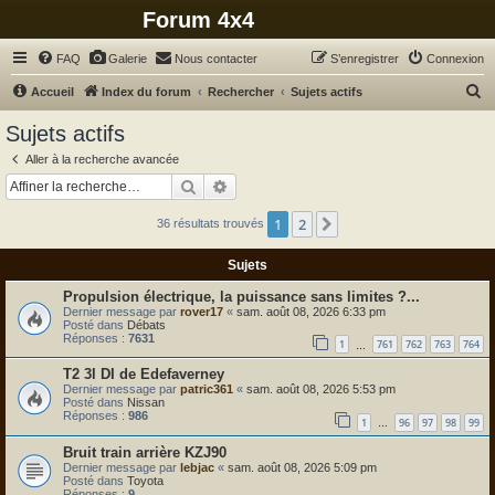
Forum 4x4
FAQ
Galerie
Nous contacter
S’enregistrer
Connexion
R
Accueil
Index du forum
Rechercher
Sujets actifs
e
Sujets actifs
c
Aller à la recherche avancée
h
Rechercher
Recherche avancée
e
1
2
Suivante
36 résultats trouvés
r
c
Sujets
h
Propulsion électrique, la puissance sans limites ?...
e
Dernier message par
rover17
«
sam. août 08, 2026 6:33 pm
Posté dans
Débats
r
Réponses :
7631
1
761
762
763
764
…
T2 3l DI de Edefaverney
Dernier message par
patric361
«
sam. août 08, 2026 5:53 pm
Posté dans
Nissan
Réponses :
986
1
96
97
98
99
…
Bruit train arrière KZJ90
Dernier message par
lebjac
«
sam. août 08, 2026 5:09 pm
Posté dans
Toyota
Réponses :
9