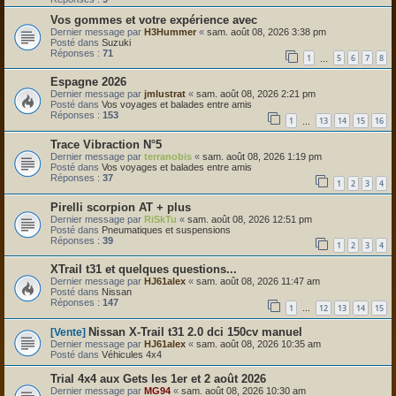
Vos gommes et votre expérience avec
Dernier message par
H3Hummer
«
sam. août 08, 2026 3:38 pm
Posté dans
Suzuki
Réponses :
71
1
5
6
7
8
…
Espagne 2026
Dernier message par
jmlustrat
«
sam. août 08, 2026 2:21 pm
Posté dans
Vos voyages et balades entre amis
Réponses :
153
1
13
14
15
16
…
Trace Vibraction N°5
Dernier message par
terranobis
«
sam. août 08, 2026 1:19 pm
Posté dans
Vos voyages et balades entre amis
Réponses :
37
1
2
3
4
Pirelli scorpion AT + plus
Dernier message par
RiSkTu
«
sam. août 08, 2026 12:51 pm
Posté dans
Pneumatiques et suspensions
Réponses :
39
1
2
3
4
XTrail t31 et quelques questions...
Dernier message par
HJ61alex
«
sam. août 08, 2026 11:47 am
Posté dans
Nissan
Réponses :
147
1
12
13
14
15
…
Nissan X-Trail t31 2.0 dci 150cv manuel
[Vente]
Dernier message par
HJ61alex
«
sam. août 08, 2026 10:35 am
Posté dans
Véhicules 4x4
Trial 4x4 aux Gets les 1er et 2 août 2026
Dernier message par
MG94
«
sam. août 08, 2026 10:30 am