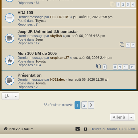
Réponses :
34
1
2
3
4
HDJ 100
Dernier message par
PELLIGERS
«
jeu. août 06, 2026 5:58 pm
Posté dans
Toyota
Réponses :
7
Jeep JK Unlimited 3.6 pentastar
Dernier message par
skyfish
«
jeu. août 06, 2026 4:33 pm
Posté dans
Jeep
Réponses :
12
1
2
Mon 100 BM de 2006
Dernier message par
stephane27
«
jeu. août 06, 2026 2:44 pm
Posté dans
Toyota
Réponses :
104
1
8
9
10
11
…
Présentation
Dernier message par
HJ61alex
«
jeu. août 06, 2026 11:36 am
Posté dans
Toyota
Réponses :
2
1
2
Suivante
36 résultats trouvés
Aller à
Index du forum
Heures au format
UTC+02:00