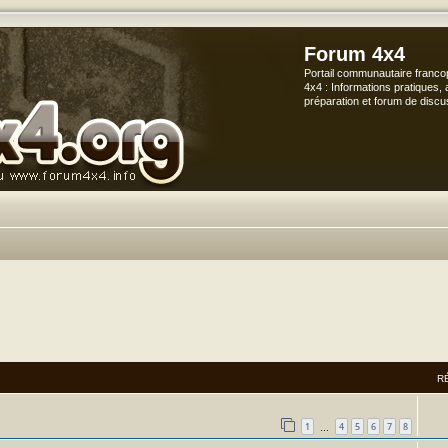
Forum 4x4
Portail communautaire franco
4x4 : Informations pratiques, 
préparation et forum de discu
R
1
4
5
6
7
8
…