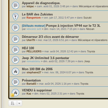
Appareil de diagnostique.
par
lebjac
»
sam. août 01, 2026 3:48 pm
» dans
Mécanique et réparation
Le BAR des Zukistes
par
Rangertom
»
ven. juin 17, 2011 5:47 pm
» dans
Suzuki
Pompe à injection VP44 sur le T2 3L
[Défauts moteur]
par
vincent sch
»
dim. mars 14, 2021 7:15 pm
» dans
Nissan
Démarreur 2/3 clics avant de démarrer
par
Uter79
»
mer. mai 13, 2026 6:51 pm
» dans
Mécanique et réparations
HDJ 100
par
PELLIGERS
»
mar. août 04, 2026 12:42 pm
» dans
Toyota
Jeep JK Unlimited 3.6 pentastar
par
romainletu
»
dim. août 02, 2026 7:39 pm
» dans
Jeep
Mon 100 BM de 2006
par
stephane27
»
mer. nov. 06, 2024 6:07 pm
» dans
Toyota
Présentation
par
Barta83
»
mar. août 04, 2026 1:16 pm
» dans
Toyota
VENDU à supprimer
par
Kaz
»
dim. mars 02, 2025 2:31 pm
» dans
Toyota