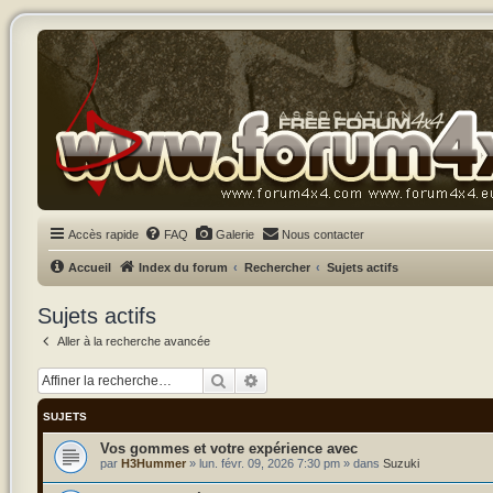
Accès rapide
FAQ
Galerie
Nous contacter
Accueil
Index du forum
Rechercher
Sujets actifs
Sujets actifs
Aller à la recherche avancée
Rechercher
Recherche avancée
SUJETS
Vos gommes et votre expérience avec
par
H3Hummer
»
lun. févr. 09, 2026 7:30 pm
» dans
Suzuki