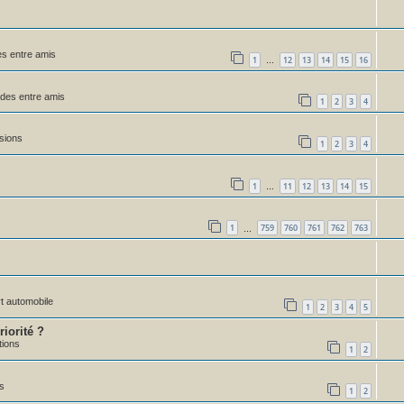
s entre amis
1
12
13
14
15
16
…
des entre amis
1
2
3
4
sions
1
2
3
4
1
11
12
13
14
15
…
1
759
760
761
762
763
…
rt automobile
1
2
3
4
5
iorité ?
tions
1
2
s
1
2