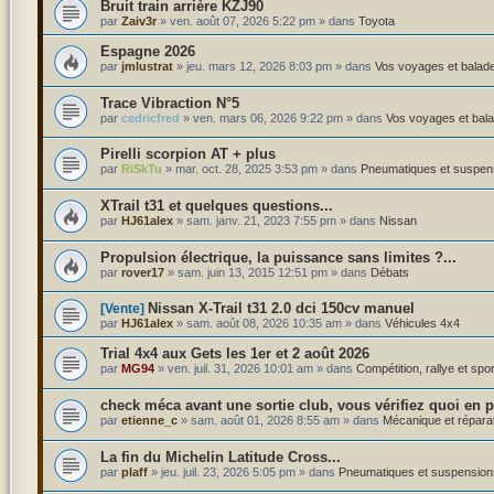
Bruit train arrière KZJ90
par
Zaiv3r
»
ven. août 07, 2026 5:22 pm
» dans
Toyota
Espagne 2026
par
jmlustrat
»
jeu. mars 12, 2026 8:03 pm
» dans
Vos voyages et balade
Trace Vibraction N°5
par
cedricfred
»
ven. mars 06, 2026 9:22 pm
» dans
Vos voyages et bala
Pirelli scorpion AT + plus
par
RiSkTu
»
mar. oct. 28, 2025 3:53 pm
» dans
Pneumatiques et suspen
XTrail t31 et quelques questions...
par
HJ61alex
»
sam. janv. 21, 2023 7:55 pm
» dans
Nissan
Propulsion électrique, la puissance sans limites ?...
par
rover17
»
sam. juin 13, 2015 12:51 pm
» dans
Débats
Nissan X-Trail t31 2.0 dci 150cv manuel
[Vente]
par
HJ61alex
»
sam. août 08, 2026 10:35 am
» dans
Véhicules 4x4
Trial 4x4 aux Gets les 1er et 2 août 2026
par
MG94
»
ven. juil. 31, 2026 10:01 am
» dans
Compétition, rallye et spo
check méca avant une sortie club, vous vérifiez quoi en pr
par
etienne_c
»
sam. août 01, 2026 8:55 am
» dans
Mécanique et répara
La fin du Michelin Latitude Cross...
par
plaff
»
jeu. juil. 23, 2026 5:05 pm
» dans
Pneumatiques et suspension