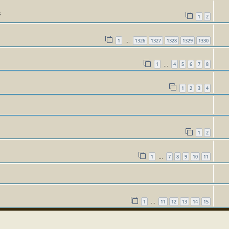
s
1
2
1
1326
1327
1328
1329
1330
…
1
4
5
6
7
8
…
1
2
3
4
1
2
1
7
8
9
10
11
…
1
11
12
13
14
15
…