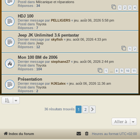
Posté dans
Mécanique et réparations
Réponses :
34
1
2
3
4
HDJ 100
Dernier message par
PELLIGERS
«
jeu. août 06, 2026 5:58 pm
Posté dans
Toyota
Réponses :
7
Jeep JK Unlimited 3.6 pentastar
Dernier message par
skyfish
«
jeu. août 06, 2026 4:33 pm
Posté dans
Jeep
Réponses :
12
1
2
Mon 100 BM de 2006
Dernier message par
stephane27
«
jeu. août 06, 2026 2:44 pm
Posté dans
Toyota
Réponses :
104
1
8
9
10
11
…
Présentation
Dernier message par
HJ61alex
«
jeu. août 06, 2026 11:36 am
Posté dans
Toyota
Réponses :
2
1
2
Suivante
36 résultats trouvés
Aller à
Index du forum
Heures au format
UTC+02:00