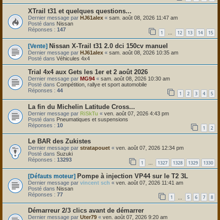
XTrail t31 et quelques questions...
Dernier message par
HJ61alex
«
sam. août 08, 2026 11:47 am
Posté dans
Nissan
Réponses :
147
1
12
13
14
15
…
Nissan X-Trail t31 2.0 dci 150cv manuel
[Vente]
Dernier message par
HJ61alex
«
sam. août 08, 2026 10:35 am
Posté dans
Véhicules 4x4
Trial 4x4 aux Gets les 1er et 2 août 2026
Dernier message par
MG94
«
sam. août 08, 2026 10:30 am
Posté dans
Compétition, rallye et sport automobile
Réponses :
44
1
2
3
4
5
La fin du Michelin Latitude Cross...
Dernier message par
RiSkTu
«
ven. août 07, 2026 4:43 pm
Posté dans
Pneumatiques et suspensions
Réponses :
10
1
2
Le BAR des Zukistes
Dernier message par
stratapouet
«
ven. août 07, 2026 12:34 pm
Posté dans
Suzuki
Réponses :
13293
1
1327
1328
1329
1330
…
Pompe à injection VP44 sur le T2 3L
[Défauts moteur]
Dernier message par
vincent sch
«
ven. août 07, 2026 11:41 am
Posté dans
Nissan
Réponses :
77
1
5
6
7
8
…
Démarreur 2/3 clics avant de démarrer
Dernier message par
Uter79
«
ven. août 07, 2026 9:20 am