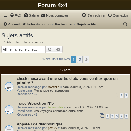
Forum 4x4
FAQ
Galerie
Nous contacter
S’enregistrer
Connexion
R
Accueil
Index du forum
Rechercher
Sujets actifs
e
Sujets actifs
c
Aller à la recherche avancée
h
Rechercher
Recherche avancée
e
1
2
Suivante
36 résultats trouvés
r
c
Sujets
h
check méca avant une sortie club, vous vérifiez quoi en
e
priorité ?
Dernier message par
rover17
«
sam. août 08, 2026 11:11 pm
r
Posté dans
Mécanique et réparations
Réponses :
19
1
2
Trace Vibraction N°5
Dernier message par
terranobis
«
sam. août 08, 2026 11:06 pm
Posté dans
Vos voyages et balades entre amis
Réponses :
41
1
2
3
4
5
Appareil de diagnostique.
Dernier message par
pat 25
«
sam. août 08, 2026 9:10 pm