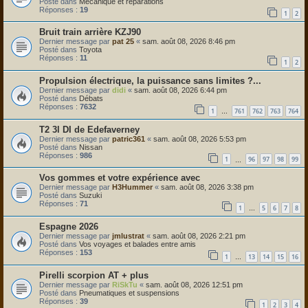
Posté dans
Mécanique et réparations
Réponses :
19
1
2
Bruit train arrière KZJ90
Dernier message par
pat 25
«
sam. août 08, 2026 8:46 pm
Posté dans
Toyota
Réponses :
11
1
2
Propulsion électrique, la puissance sans limites ?...
Dernier message par
didi
«
sam. août 08, 2026 6:44 pm
Posté dans
Débats
Réponses :
7632
1
761
762
763
764
…
T2 3l DI de Edefaverney
Dernier message par
patric361
«
sam. août 08, 2026 5:53 pm
Posté dans
Nissan
Réponses :
986
1
96
97
98
99
…
Vos gommes et votre expérience avec
Dernier message par
H3Hummer
«
sam. août 08, 2026 3:38 pm
Posté dans
Suzuki
Réponses :
71
1
5
6
7
8
…
Espagne 2026
Dernier message par
jmlustrat
«
sam. août 08, 2026 2:21 pm
Posté dans
Vos voyages et balades entre amis
Réponses :
153
1
13
14
15
16
…
Pirelli scorpion AT + plus
Dernier message par
RiSkTu
«
sam. août 08, 2026 12:51 pm
Posté dans
Pneumatiques et suspensions
Réponses :
39
1
2
3
4