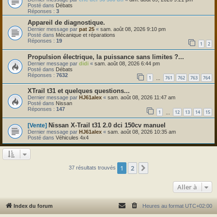
Posté dans
Débats
Réponses :
3
Appareil de diagnostique.
Dernier message par
pat 25
«
sam. août 08, 2026 9:10 pm
Posté dans
Mécanique et réparations
Réponses :
19
1
2
Propulsion électrique, la puissance sans limites ?...
Dernier message par
didi
«
sam. août 08, 2026 6:44 pm
Posté dans
Débats
Réponses :
7632
1
761
762
763
764
…
XTrail t31 et quelques questions...
Dernier message par
HJ61alex
«
sam. août 08, 2026 11:47 am
Posté dans
Nissan
Réponses :
147
1
12
13
14
15
…
Nissan X-Trail t31 2.0 dci 150cv manuel
[Vente]
Dernier message par
HJ61alex
«
sam. août 08, 2026 10:35 am
Posté dans
Véhicules 4x4
1
2
Suivante
37 résultats trouvés
Aller à
Index du forum
Heures au format
UTC+02:00