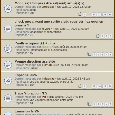
Mon(Les) Compass 4xe est(sont) arrivé(s) ;-)
Dernier message par
Oooops!
«
lun. août 10, 2026 12:42 pm
Posté dans
Jeep
Réponses :
298
1
27
28
29
30
…
check méca avant une sortie club, vous vérifiez quoi en
priorité ?
Dernier message par
rover17
«
lun. août 10, 2026 11:00 am
Posté dans
Mécanique et réparations
Réponses :
21
1
2
3
Pirelli scorpion AT + plus
Dernier message par
RiSkTu
«
lun. août 10, 2026 9:34 am
Posté dans
Pneumatiques et suspensions
Réponses :
46
1
2
3
4
5
Pompe direction assistée
Dernier message par
TOY JM
«
lun. août 10, 2026 9:30 am
Posté dans
Suzuki
Espagne 2026
Dernier message par
jmlustrat
«
lun. août 10, 2026 8:45 am
Posté dans
Vos voyages et balades entre amis
Réponses :
154
1
13
14
15
16
…
Trace Vibraction N°5
Dernier message par
Pat
«
dim. août 09, 2026 9:47 pm
Posté dans
Vos voyages et balades entre amis
Réponses :
43
1
2
3
4
5
Emission tv V6
Dernier message par
eric def 90 300 dti
«
dim. août 09, 2026 9:21 pm