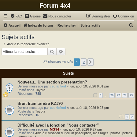
Forum 4x4
FAQ
Galerie
Nous contacter
S’enregistrer
Connexion
R
Accueil
Index du forum
Rechercher
Sujets actifs
e
Sujets actifs
c
Aller à la recherche avancée
h
Rechercher
Recherche avancée
e
1
2
Suivante
37 résultats trouvés
r
c
Sujets
h
Nouveau...Une section presentation?
e
Dernier message par
cedricfred
«
lun. août 10, 2026 9:31 pm
Posté dans
Toyota
r
Réponses :
788
1
76
77
78
79
…
Bruit train arrière KZJ90
Dernier message par
cedricfred
«
lun. août 10, 2026 9:27 pm
Posté dans
Toyota
Réponses :
16
1
2
Difficulté avec la fonction "Nous contacter"
Dernier message par
MG94
«
lun. août 10, 2026 9:27 pm
Posté dans
Aide à l'utilisation du forum (inscription, messages, photos, petites
annonces...)