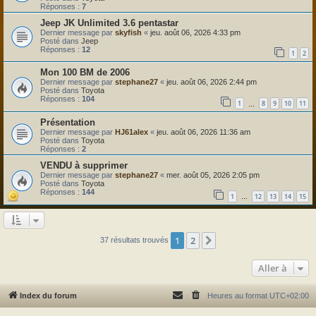
Réponses :
7
Jeep JK Unlimited 3.6 pentastar
Dernier message par
skyfish
«
jeu. août 06, 2026 4:33 pm
Posté dans
Jeep
Réponses :
12
1
2
Mon 100 BM de 2006
Dernier message par
stephane27
«
jeu. août 06, 2026 2:44 pm
Posté dans
Toyota
Réponses :
104
1
8
9
10
11
…
Présentation
Dernier message par
HJ61alex
«
jeu. août 06, 2026 11:36 am
Posté dans
Toyota
Réponses :
2
VENDU à supprimer
Dernier message par
stephane27
«
mer. août 05, 2026 2:05 pm
Posté dans
Toyota
Réponses :
144
1
12
13
14
15
…
1
2
Suivante
37 résultats trouvés
Aller à
Index du forum
Heures au format
UTC+02:00