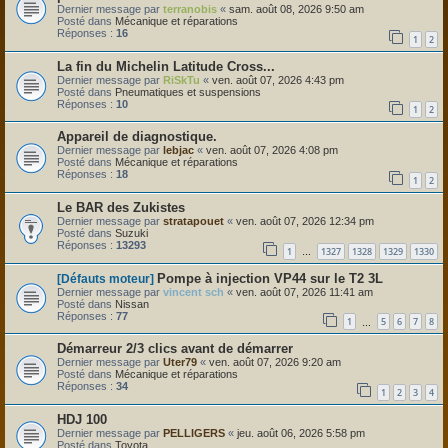
Dernier message par
terranobis
«
sam. août 08, 2026 9:50 am
Posté dans
Mécanique et réparations
Réponses :
16
1
2
La fin du Michelin Latitude Cross...
Dernier message par
RiSkTu
«
ven. août 07, 2026 4:43 pm
Posté dans
Pneumatiques et suspensions
Réponses :
10
1
2
Appareil de diagnostique.
Dernier message par
lebjac
«
ven. août 07, 2026 4:08 pm
Posté dans
Mécanique et réparations
Réponses :
18
1
2
Le BAR des Zukistes
Dernier message par
stratapouet
«
ven. août 07, 2026 12:34 pm
Posté dans
Suzuki
Réponses :
13293
1
1327
1328
1329
1330
…
Pompe à injection VP44 sur le T2 3L
[Défauts moteur]
Dernier message par
vincent sch
«
ven. août 07, 2026 11:41 am
Posté dans
Nissan
Réponses :
77
1
5
6
7
8
…
Démarreur 2/3 clics avant de démarrer
Dernier message par
Uter79
«
ven. août 07, 2026 9:20 am
Posté dans
Mécanique et réparations
Réponses :
34
1
2
3
4
HDJ 100
Dernier message par
PELLIGERS
«
jeu. août 06, 2026 5:58 pm
Posté dans
Toyota