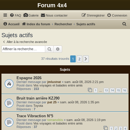
Forum 4x4
FAQ
Galerie
Nous contacter
S’enregistrer
Connexion
R
Accueil
Index du forum
Rechercher
Sujets actifs
e
Sujets actifs
c
Aller à la recherche avancée
h
Rechercher
Recherche avancée
e
1
2
Suivante
37 résultats trouvés
r
c
Sujets
h
Espagne 2026
e
Dernier message par
jmlustrat
«
sam. août 08, 2026 2:21 pm
Posté dans
Vos voyages et balades entre amis
r
Réponses :
153
1
13
14
15
16
…
Bruit train arrière KZJ90
Dernier message par
pat 25
«
sam. août 08, 2026 1:35 pm
Posté dans
Toyota
Réponses :
7
Trace Vibraction N°5
Dernier message par
terranobis
«
sam. août 08, 2026 1:19 pm
Posté dans
Vos voyages et balades entre amis
Réponses :
37
1
2
3
4