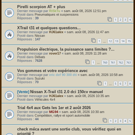
Pirelli scorpion AT + plus
Dernier message par
RiSkTu
«
sam. août 08, 2026 12:51 pm
Posté dans
Pneumatiques et suspensions
Réponses :
39
1
2
3
4
XTrail t31 et quelques questions...
Dernier message par
HJ61alex
«
sam. août 08, 2026 11:47 am
Posté dans
Nissan
Réponses :
147
1
12
13
14
15
…
Propulsion électrique, la puissance sans limites ?...
Dernier message par
rover17
«
sam. août 08, 2026 11:28 am
Posté dans
Débats
Réponses :
7628
1
760
761
762
763
…
Vos gommes et votre expérience avec
Dernier message par
eric def 90 300 dti
«
sam. août 08, 2026 10:58 am
Posté dans
Suzuki
Réponses :
70
1
5
6
7
8
…
Nissan X-Trail t31 2.0 dci 150cv manuel
[Vente]
Dernier message par
HJ61alex
«
sam. août 08, 2026 10:35 am
Posté dans
Véhicules 4x4
Trial 4x4 aux Gets les 1er et 2 août 2026
Dernier message par
MG94
«
sam. août 08, 2026 10:30 am
Posté dans
Compétition, rallye et sport automobile
Réponses :
44
1
2
3
4
5
check méca avant une sortie club, vous vérifiez quoi en
priorité ?