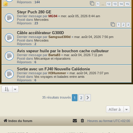
Réponses :
144
1
12
13
14
15
…
Steyr Puch 280 GE
Dernier message par
MG94
«
mer. août 05, 2026 8:44 am
Posté dans
Mercedes
Réponses :
23
1
2
3
Câble accélérateur G300D
Dernier message par
Samgsud300d
«
mar. août 04, 2026 7:56 pm
Posté dans
Mercedes
Réponses :
2
Avis vapeur huile par le bouchon cache culbuteur
Dernier message par
Barta83
«
mar. août 04, 2026 7:11 pm
Posté dans
Mécanique et réparations
Réponses :
6
Sortie avec un FJ40 Nouvelle Calédonie
Dernier message par
H3Hummer
«
mar. août 04, 2026 7:07 pm
Posté dans
Vos voyages et balades entre amis
Réponses :
6
1
2
Suivante
35 résultats trouvés
Aller à
Index du forum
Heures au format
UTC+02:00