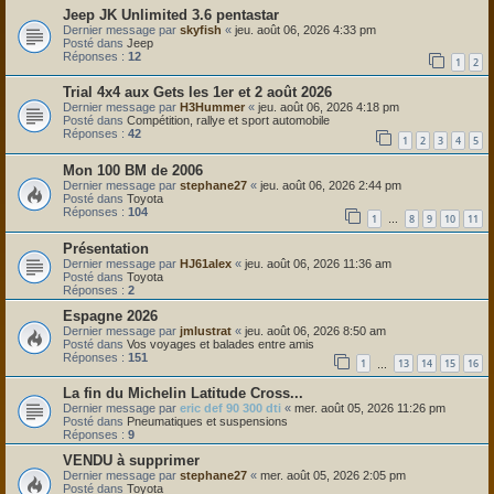
Jeep JK Unlimited 3.6 pentastar
Dernier message par
skyfish
«
jeu. août 06, 2026 4:33 pm
Posté dans
Jeep
Réponses :
12
1
2
Trial 4x4 aux Gets les 1er et 2 août 2026
Dernier message par
H3Hummer
«
jeu. août 06, 2026 4:18 pm
Posté dans
Compétition, rallye et sport automobile
Réponses :
42
1
2
3
4
5
Mon 100 BM de 2006
Dernier message par
stephane27
«
jeu. août 06, 2026 2:44 pm
Posté dans
Toyota
Réponses :
104
1
8
9
10
11
…
Présentation
Dernier message par
HJ61alex
«
jeu. août 06, 2026 11:36 am
Posté dans
Toyota
Réponses :
2
Espagne 2026
Dernier message par
jmlustrat
«
jeu. août 06, 2026 8:50 am
Posté dans
Vos voyages et balades entre amis
Réponses :
151
1
13
14
15
16
…
La fin du Michelin Latitude Cross...
Dernier message par
eric def 90 300 dti
«
mer. août 05, 2026 11:26 pm
Posté dans
Pneumatiques et suspensions
Réponses :
9
VENDU à supprimer
Dernier message par
stephane27
«
mer. août 05, 2026 2:05 pm
Posté dans
Toyota