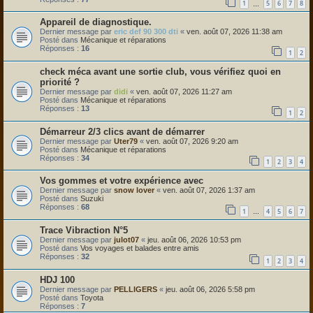
1
5
6
7
8
…
Appareil de diagnostique.
Dernier message par
eric def 90 300 dti
«
ven. août 07, 2026 11:38 am
Posté dans
Mécanique et réparations
Réponses :
16
1
2
check méca avant une sortie club, vous vérifiez quoi en
priorité ?
Dernier message par
didi
«
ven. août 07, 2026 11:27 am
Posté dans
Mécanique et réparations
Réponses :
13
1
2
Démarreur 2/3 clics avant de démarrer
Dernier message par
Uter79
«
ven. août 07, 2026 9:20 am
Posté dans
Mécanique et réparations
Réponses :
34
1
2
3
4
Vos gommes et votre expérience avec
Dernier message par
snow lover
«
ven. août 07, 2026 1:37 am
Posté dans
Suzuki
Réponses :
68
1
4
5
6
7
…
Trace Vibraction N°5
Dernier message par
julot07
«
jeu. août 06, 2026 10:53 pm
Posté dans
Vos voyages et balades entre amis
Réponses :
32
1
2
3
4
HDJ 100
Dernier message par
PELLIGERS
«
jeu. août 06, 2026 5:58 pm
Posté dans
Toyota
Réponses :
7