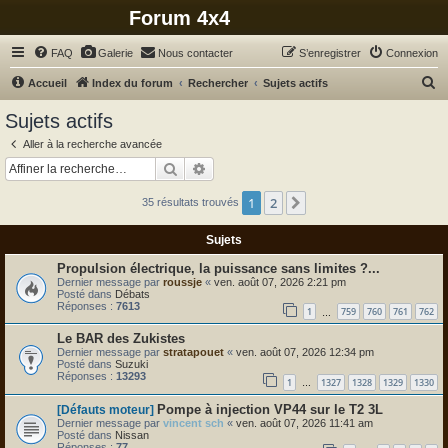
Forum 4x4
FAQ
Galerie
Nous contacter
S’enregistrer
Connexion
R
Accueil
Index du forum
Rechercher
Sujets actifs
e
Sujets actifs
c
Aller à la recherche avancée
h
Rechercher
Recherche avancée
e
1
2
Suivante
35 résultats trouvés
r
c
Sujets
h
Propulsion électrique, la puissance sans limites ?...
e
Dernier message par
roussje
«
ven. août 07, 2026 2:21 pm
Posté dans
Débats
r
Réponses :
7613
1
759
760
761
762
…
Le BAR des Zukistes
Dernier message par
stratapouet
«
ven. août 07, 2026 12:34 pm
Posté dans
Suzuki
Réponses :
13293
1
1327
1328
1329
1330
…
Pompe à injection VP44 sur le T2 3L
[Défauts moteur]
Dernier message par
vincent sch
«
ven. août 07, 2026 11:41 am
Posté dans
Nissan
Réponses :
77