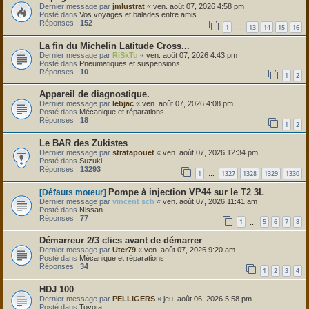
Dernier message par
jmlustrat
«
ven. août 07, 2026 4:58 pm
Posté dans
Vos voyages et balades entre amis
Réponses :
152
1
13
14
15
16
…
La fin du Michelin Latitude Cross...
Dernier message par
RiSkTu
«
ven. août 07, 2026 4:43 pm
Posté dans
Pneumatiques et suspensions
Réponses :
10
1
2
Appareil de diagnostique.
Dernier message par
lebjac
«
ven. août 07, 2026 4:08 pm
Posté dans
Mécanique et réparations
Réponses :
18
1
2
Le BAR des Zukistes
Dernier message par
stratapouet
«
ven. août 07, 2026 12:34 pm
Posté dans
Suzuki
Réponses :
13293
1
1327
1328
1329
1330
…
Pompe à injection VP44 sur le T2 3L
[Défauts moteur]
Dernier message par
vincent sch
«
ven. août 07, 2026 11:41 am
Posté dans
Nissan
Réponses :
77
1
5
6
7
8
…
Démarreur 2/3 clics avant de démarrer
Dernier message par
Uter79
«
ven. août 07, 2026 9:20 am
Posté dans
Mécanique et réparations
Réponses :
34
1
2
3
4
HDJ 100
Dernier message par
PELLIGERS
«
jeu. août 06, 2026 5:58 pm
Posté dans
Toyota