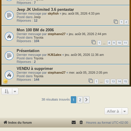
Réponses :
7
Jeep JK Unlimited 3.6 pentastar
Dernier message par
skyfish
«
jeu. août 06, 2026 4:33 pm
Posté dans
Jeep
Réponses :
12
1
2
Mon 100 BM de 2006
Dernier message par
stephane27
«
jeu. août 06, 2026 2:44 pm
Posté dans
Toyota
Réponses :
104
1
8
9
10
11
…
Présentation
Dernier message par
HJ61alex
«
jeu. août 06, 2026 11:36 am
Posté dans
Toyota
Réponses :
2
VENDU à supprimer
Dernier message par
stephane27
«
mer. août 05, 2026 2:05 pm
Posté dans
Toyota
Réponses :
144
1
12
13
14
15
…
1
2
Suivante
38 résultats trouvés
Aller à
Index du forum
Heures au format
UTC+02:00