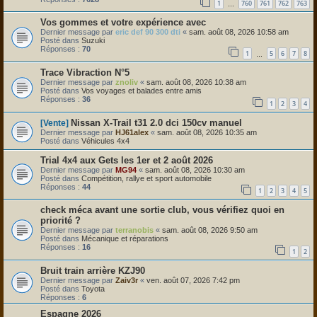
1
760
761
762
763
…
Vos gommes et votre expérience avec
Dernier message par
eric def 90 300 dti
«
sam. août 08, 2026 10:58 am
Posté dans
Suzuki
Réponses :
70
1
5
6
7
8
…
Trace Vibraction N°5
Dernier message par
znoliv
«
sam. août 08, 2026 10:38 am
Posté dans
Vos voyages et balades entre amis
Réponses :
36
1
2
3
4
Nissan X-Trail t31 2.0 dci 150cv manuel
[Vente]
Dernier message par
HJ61alex
«
sam. août 08, 2026 10:35 am
Posté dans
Véhicules 4x4
Trial 4x4 aux Gets les 1er et 2 août 2026
Dernier message par
MG94
«
sam. août 08, 2026 10:30 am
Posté dans
Compétition, rallye et sport automobile
Réponses :
44
1
2
3
4
5
check méca avant une sortie club, vous vérifiez quoi en
priorité ?
Dernier message par
terranobis
«
sam. août 08, 2026 9:50 am
Posté dans
Mécanique et réparations
Réponses :
16
1
2
Bruit train arrière KZJ90
Dernier message par
Zaiv3r
«
ven. août 07, 2026 7:42 pm
Posté dans
Toyota
Réponses :
6
Espagne 2026