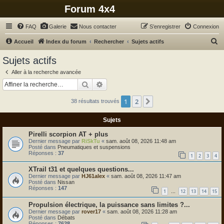
Forum 4x4
FAQ
Galerie
Nous contacter
S’enregistrer
Connexion
R
Accueil
Index du forum
Rechercher
Sujets actifs
e
Sujets actifs
c
Aller à la recherche avancée
h
Rechercher
Recherche avancée
e
1
2
Suivante
38 résultats trouvés
r
c
Sujets
h
Pirelli scorpion AT + plus
e
Dernier message par
RiSkTu
«
sam. août 08, 2026 11:48 am
Posté dans
Pneumatiques et suspensions
r
Réponses :
37
1
2
3
4
XTrail t31 et quelques questions...
Dernier message par
HJ61alex
«
sam. août 08, 2026 11:47 am
Posté dans
Nissan
Réponses :
147
1
12
13
14
15
…
Propulsion électrique, la puissance sans limites ?...
Dernier message par
rover17
«
sam. août 08, 2026 11:28 am
Posté dans
Débats
Réponses :
7628