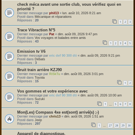
check méca avant une sortie club, vous vérifiez quoi en
priorité ?
Dernier message par
phil13
«
lun. août 10, 2026 8:21 am
Posté dans
Mécanique et réparations
Réponses :
20
1
2
3
Trace Vibraction N°5
Dernier message par
Pat
«
dim. août 09, 2026 9:47 pm
Posté dans
Vos voyages et balades entre amis
Réponses :
43
1
2
3
4
5
Emission tv V6
Dernier message par
eric def 90 300 dti
«
dim. août 09, 2026 9:21 pm
Posté dans
Débats
Réponses :
3
Bruit train arrière KZJ90
Dernier message par
RiSkTu
«
dim. août 09, 2026 3:01 pm
Posté dans
Toyota
Réponses :
15
1
2
Vos gommes et votre expérience avec
Dernier message par
eric def 90 300 dti
«
dim. août 09, 2026 10:00 am
Posté dans
Suzuki
Réponses :
72
1
5
6
7
8
…
Mon(Les) Compass 4xe est(sont) arrivé(s) ;-)
Dernier message par
chris13
«
dim. août 09, 2026 1:51 am
Posté dans
Jeep
Réponses :
297
1
27
28
29
30
…
Appareil de diagnostique.