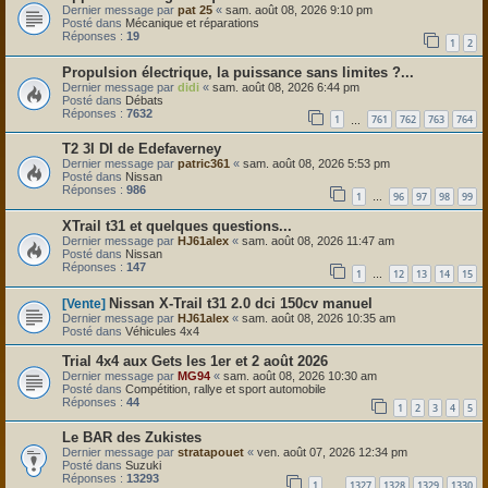
Dernier message par
pat 25
«
sam. août 08, 2026 9:10 pm
Posté dans
Mécanique et réparations
Réponses :
19
1
2
Propulsion électrique, la puissance sans limites ?...
Dernier message par
didi
«
sam. août 08, 2026 6:44 pm
Posté dans
Débats
Réponses :
7632
1
761
762
763
764
…
T2 3l DI de Edefaverney
Dernier message par
patric361
«
sam. août 08, 2026 5:53 pm
Posté dans
Nissan
Réponses :
986
1
96
97
98
99
…
XTrail t31 et quelques questions...
Dernier message par
HJ61alex
«
sam. août 08, 2026 11:47 am
Posté dans
Nissan
Réponses :
147
1
12
13
14
15
…
Nissan X-Trail t31 2.0 dci 150cv manuel
[Vente]
Dernier message par
HJ61alex
«
sam. août 08, 2026 10:35 am
Posté dans
Véhicules 4x4
Trial 4x4 aux Gets les 1er et 2 août 2026
Dernier message par
MG94
«
sam. août 08, 2026 10:30 am
Posté dans
Compétition, rallye et sport automobile
Réponses :
44
1
2
3
4
5
Le BAR des Zukistes
Dernier message par
stratapouet
«
ven. août 07, 2026 12:34 pm
Posté dans
Suzuki
Réponses :
13293
1
1327
1328
1329
1330
…