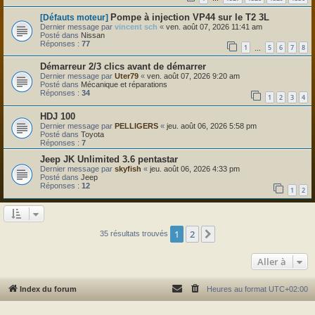
Pompe à injection VP44 sur le T2 3L
[Défauts moteur]
Dernier message par
vincent sch
«
ven. août 07, 2026 11:41 am
Posté dans
Nissan
Réponses :
77
1
5
6
7
8
…
Démarreur 2/3 clics avant de démarrer
Dernier message par
Uter79
«
ven. août 07, 2026 9:20 am
Posté dans
Mécanique et réparations
Réponses :
34
1
2
3
4
HDJ 100
Dernier message par
PELLIGERS
«
jeu. août 06, 2026 5:58 pm
Posté dans
Toyota
Réponses :
7
Jeep JK Unlimited 3.6 pentastar
Dernier message par
skyfish
«
jeu. août 06, 2026 4:33 pm
Posté dans
Jeep
Réponses :
12
1
2
1
2
Suivante
35 résultats trouvés
Aller à
Index du forum
Heures au format
UTC+02:00