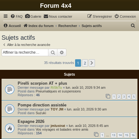
Forum 4x4
FAQ
Galerie
Nous contacter
S’enregistrer
Connexion
R
Accueil
Index du forum
Rechercher
Sujets actifs
e
Sujets actifs
c
Aller à la recherche avancée
h
Rechercher
Recherche avancée
e
1
2
Suivante
35 résultats trouvés
r
c
Sujets
h
Pirelli scorpion AT + plus
e
Dernier message par
RiSkTu
«
lun. août 10, 2026 9:34 am
Posté dans
Pneumatiques et suspensions
r
Réponses :
46
1
2
3
4
5
Pompe direction assistée
Dernier message par
TOY JM
«
lun. août 10, 2026 9:30 am
Posté dans
Suzuki
Espagne 2026
Dernier message par
jmlustrat
«
lun. août 10, 2026 8:45 am
Posté dans
Vos voyages et balades entre amis
Réponses :
154
1
13
14
15
16
…