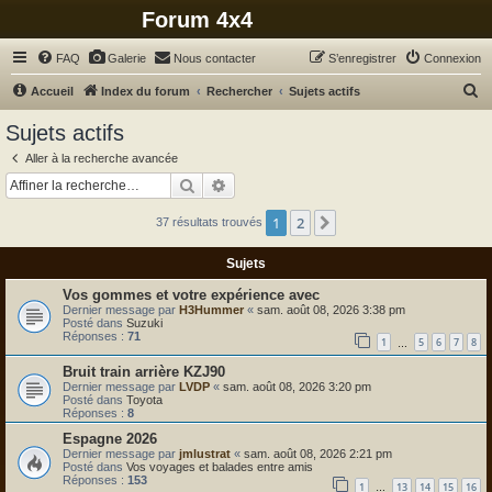
Forum 4x4
FAQ
Galerie
Nous contacter
S’enregistrer
Connexion
R
Accueil
Index du forum
Rechercher
Sujets actifs
e
Sujets actifs
c
Aller à la recherche avancée
h
Rechercher
Recherche avancée
e
1
2
Suivante
37 résultats trouvés
r
c
Sujets
h
Vos gommes et votre expérience avec
e
Dernier message par
H3Hummer
«
sam. août 08, 2026 3:38 pm
Posté dans
Suzuki
r
Réponses :
71
1
5
6
7
8
…
Bruit train arrière KZJ90
Dernier message par
LVDP
«
sam. août 08, 2026 3:20 pm
Posté dans
Toyota
Réponses :
8
Espagne 2026
Dernier message par
jmlustrat
«
sam. août 08, 2026 2:21 pm
Posté dans
Vos voyages et balades entre amis
Réponses :
153
1
13
14
15
16
…