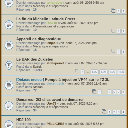
Dernier message par
terranobis
«
sam. août 08, 2026 9:50 am
Posté dans
Mécanique et réparations
Réponses :
16
1
2
La fin du Michelin Latitude Cross...
Dernier message par
RiSkTu
«
ven. août 07, 2026 4:43 pm
Posté dans
Pneumatiques et suspensions
Réponses :
10
1
2
Appareil de diagnostique.
Dernier message par
lebjac
«
ven. août 07, 2026 4:08 pm
Posté dans
Mécanique et réparations
Réponses :
18
1
2
Le BAR des Zukistes
Dernier message par
stratapouet
«
ven. août 07, 2026 12:34 pm
Posté dans
Suzuki
Réponses :
13293
1
1327
1328
1329
1330
…
Pompe à injection VP44 sur le T2 3L
[Défauts moteur]
Dernier message par
vincent sch
«
ven. août 07, 2026 11:41 am
Posté dans
Nissan
Réponses :
77
1
5
6
7
8
…
Démarreur 2/3 clics avant de démarrer
Dernier message par
Uter79
«
ven. août 07, 2026 9:20 am
Posté dans
Mécanique et réparations
Réponses :
34
1
2
3
4
HDJ 100
Dernier message par
PELLIGERS
«
jeu. août 06, 2026 5:58 pm
Posté dans
Toyota