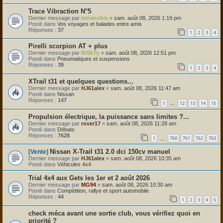
Trace Vibraction N°5
Dernier message par
terranobis
«
sam. août 08, 2026 1:19 pm
Posté dans
Vos voyages et balades entre amis
Réponses :
37
1
2
3
4
Pirelli scorpion AT + plus
Dernier message par
RiSkTu
«
sam. août 08, 2026 12:51 pm
Posté dans
Pneumatiques et suspensions
Réponses :
39
1
2
3
4
XTrail t31 et quelques questions...
Dernier message par
HJ61alex
«
sam. août 08, 2026 11:47 am
Posté dans
Nissan
Réponses :
147
1
12
13
14
15
…
Propulsion électrique, la puissance sans limites ?...
Dernier message par
rover17
«
sam. août 08, 2026 11:28 am
Posté dans
Débats
Réponses :
7628
1
760
761
762
763
…
Nissan X-Trail t31 2.0 dci 150cv manuel
[Vente]
Dernier message par
HJ61alex
«
sam. août 08, 2026 10:35 am
Posté dans
Véhicules 4x4
Trial 4x4 aux Gets les 1er et 2 août 2026
Dernier message par
MG94
«
sam. août 08, 2026 10:30 am
Posté dans
Compétition, rallye et sport automobile
Réponses :
44
1
2
3
4
5
check méca avant une sortie club, vous vérifiez quoi en
priorité ?