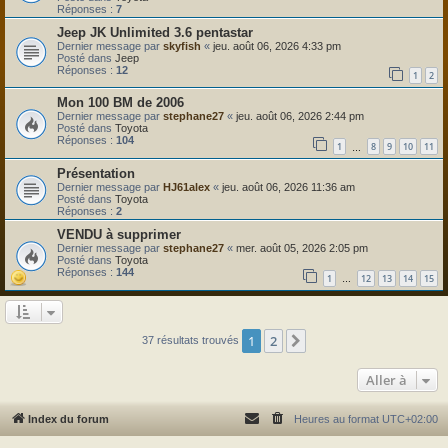
Réponses :
7
Jeep JK Unlimited 3.6 pentastar
Dernier message par
skyfish
«
jeu. août 06, 2026 4:33 pm
Posté dans
Jeep
Réponses :
12
1
2
Mon 100 BM de 2006
Dernier message par
stephane27
«
jeu. août 06, 2026 2:44 pm
Posté dans
Toyota
Réponses :
104
1
8
9
10
11
…
Présentation
Dernier message par
HJ61alex
«
jeu. août 06, 2026 11:36 am
Posté dans
Toyota
Réponses :
2
VENDU à supprimer
Dernier message par
stephane27
«
mer. août 05, 2026 2:05 pm
Posté dans
Toyota
Réponses :
144
1
12
13
14
15
…
1
2
Suivante
37 résultats trouvés
Aller à
Index du forum
Heures au format
UTC+02:00