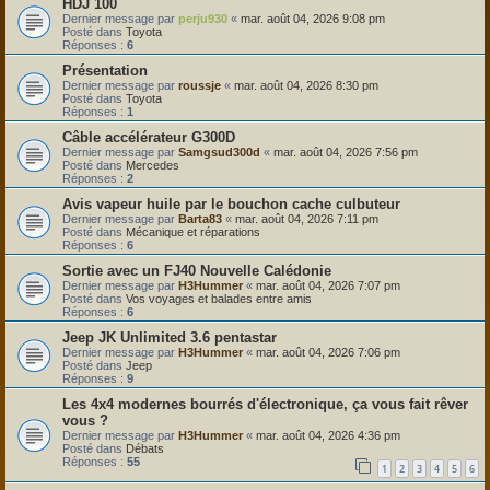
HDJ 100
Dernier message par
perju930
«
mar. août 04, 2026 9:08 pm
Posté dans
Toyota
Réponses :
6
Présentation
Dernier message par
roussje
«
mar. août 04, 2026 8:30 pm
Posté dans
Toyota
Réponses :
1
Câble accélérateur G300D
Dernier message par
Samgsud300d
«
mar. août 04, 2026 7:56 pm
Posté dans
Mercedes
Réponses :
2
Avis vapeur huile par le bouchon cache culbuteur
Dernier message par
Barta83
«
mar. août 04, 2026 7:11 pm
Posté dans
Mécanique et réparations
Réponses :
6
Sortie avec un FJ40 Nouvelle Calédonie
Dernier message par
H3Hummer
«
mar. août 04, 2026 7:07 pm
Posté dans
Vos voyages et balades entre amis
Réponses :
6
Jeep JK Unlimited 3.6 pentastar
Dernier message par
H3Hummer
«
mar. août 04, 2026 7:06 pm
Posté dans
Jeep
Réponses :
9
Les 4x4 modernes bourrés d'électronique, ça vous fait rêver
vous ?
Dernier message par
H3Hummer
«
mar. août 04, 2026 4:36 pm
Posté dans
Débats
Réponses :
55
1
2
3
4
5
6