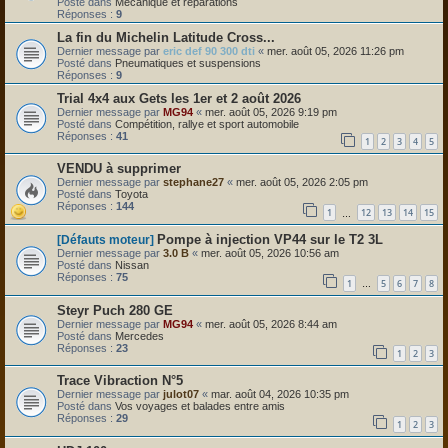
Posté dans
Mécanique et réparations
Réponses :
9
La fin du Michelin Latitude Cross...
Dernier message par
eric def 90 300 dti
«
mer. août 05, 2026 11:26 pm
Posté dans
Pneumatiques et suspensions
Réponses :
9
Trial 4x4 aux Gets les 1er et 2 août 2026
Dernier message par
MG94
«
mer. août 05, 2026 9:19 pm
Posté dans
Compétition, rallye et sport automobile
Réponses :
41
1
2
3
4
5
VENDU à supprimer
Dernier message par
stephane27
«
mer. août 05, 2026 2:05 pm
Posté dans
Toyota
Réponses :
144
1
12
13
14
15
…
Pompe à injection VP44 sur le T2 3L
[Défauts moteur]
Dernier message par
3.0 B
«
mer. août 05, 2026 10:56 am
Posté dans
Nissan
Réponses :
75
1
5
6
7
8
…
Steyr Puch 280 GE
Dernier message par
MG94
«
mer. août 05, 2026 8:44 am
Posté dans
Mercedes
Réponses :
23
1
2
3
Trace Vibraction N°5
Dernier message par
julot07
«
mar. août 04, 2026 10:35 pm
Posté dans
Vos voyages et balades entre amis
Réponses :
29
1
2
3