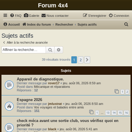
Forum 4x4
FAQ
Galerie
Nous contacter
S’enregistrer
Connexion
R
Accueil
Index du forum
Rechercher
Sujets actifs
e
Sujets actifs
c
Aller à la recherche avancée
h
Rechercher
Recherche avancée
e
1
2
Suivante
39 résultats trouvés
r
c
Sujets
h
Appareil de diagnostique.
e
Dernier message par
rover17
«
jeu. août 06, 2026 8:59 am
Posté dans
Mécanique et réparations
r
Réponses :
12
1
2
Espagne 2026
Dernier message par
jmlustrat
«
jeu. août 06, 2026 8:50 am
Posté dans
Vos voyages et balades entre amis
Réponses :
151
1
13
14
15
16
…
check méca avant une sortie club, vous vérifiez quoi en
priorité ?
Dernier message par
black
«
jeu. août 06, 2026 5:41 am