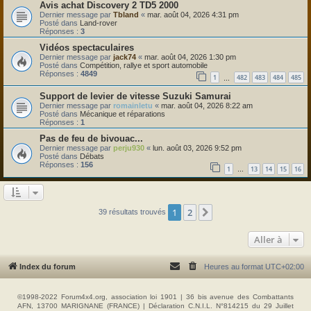
Avis achat Discovery 2 TD5 2000
Dernier message par
Tbland
«
mar. août 04, 2026 4:31 pm
Posté dans
Land-rover
Réponses :
3
Vidéos spectaculaires
Dernier message par
jack74
«
mar. août 04, 2026 1:30 pm
Posté dans
Compétition, rallye et sport automobile
Réponses :
4849
1
482
483
484
485
…
Support de levier de vitesse Suzuki Samurai
Dernier message par
romainletu
«
mar. août 04, 2026 8:22 am
Posté dans
Mécanique et réparations
Réponses :
1
Pas de feu de bivouac...
Dernier message par
perju930
«
lun. août 03, 2026 9:52 pm
Posté dans
Débats
Réponses :
156
1
13
14
15
16
…
1
2
Suivante
39 résultats trouvés
Aller à
Index du forum
Heures au format
UTC+02:00
©1998-2022 Forum4x4.org, association loi 1901 | 36 bis avenue des Combattants
AFN, 13700 MARIGNANE (FRANCE) | Déclaration C.N.I.L. N°814215 du 29 Juillet