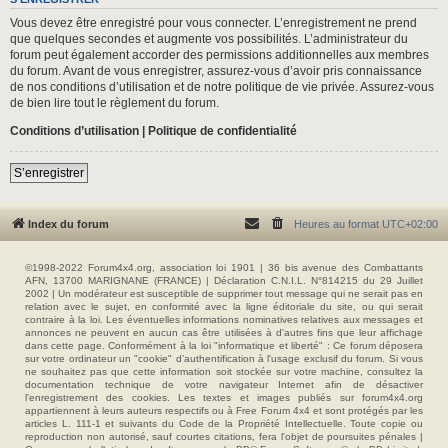
Vous devez être enregistré pour vous connecter. L’enregistrement ne prend
que quelques secondes et augmente vos possibilités. L’administrateur du
forum peut également accorder des permissions additionnelles aux membres
du forum. Avant de vous enregistrer, assurez-vous d’avoir pris connaissance
de nos conditions d’utilisation et de notre politique de vie privée. Assurez-vous
de bien lire tout le règlement du forum.
Conditions d’utilisation
|
Politique de confidentialité
S’enregistrer
Index du forum
Heures au format
UTC+02:00
©1998-2022 Forum4x4.org, association loi 1901 | 36 bis avenue des Combattants
AFN, 13700 MARIGNANE (FRANCE) | Déclaration C.N.I.L. N°814215 du 29 Juillet
2002 | Un modérateur est susceptible de supprimer tout message qui ne serait pas en
relation avec le sujet, en conformité avec la ligne éditoriale du site, ou qui serait
contraire à la loi. Les éventuelles informations nominatives relatives aux messages et
annonces ne peuvent en aucun cas être utilisées à d'autres fins que leur affichage
dans cette page. Conformément à la loi "informatique et liberté" : Ce forum déposera
sur votre ordinateur un "cookie" d’authentification à l'usage exclusif du forum. Si vous
ne souhaitez pas que cette information soit stockée sur votre machine, consultez la
documentation technique de votre navigateur Internet afin de désactiver
l'enregistrement des cookies. Les textes et images publiés sur forum4x4.org
appartiennent à leurs auteurs respectifs ou à Free Forum 4x4 et sont protégés par les
articles L. 111-1 et suivants du Code de la Propriété Intellectuelle. Toute copie ou
reproduction non autorisé, sauf courtes citations, fera l'objet de poursuites pénales |