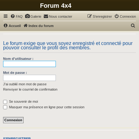
Forum 4x4
FAQ
Galerie
Nous contacter
S’enregistrer
Connexion
R
Accueil
Index du forum
e
c
Le forum exige que vous soyez enregistré et connecté pour
pouvoir consulter le profil des membres.
h
e
Nom d’utilisateur :
r
c
Mot de passe :
h
J’ai oublié mon mot de passe
e
Renvoyer le courriel de confirmation
r
Se souvenir de moi
Masquer ma présence en ligne pour cette session
S’ENREGISTRER