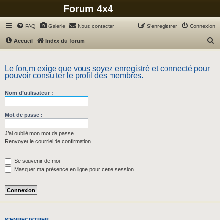
Forum 4x4
FAQ
Galerie
Nous contacter
S’enregistrer
Connexion
R
Accueil
Index du forum
e
c
Le forum exige que vous soyez enregistré et connecté pour
pouvoir consulter le profil des membres.
h
e
Nom d’utilisateur :
r
c
Mot de passe :
h
J’ai oublié mon mot de passe
e
Renvoyer le courriel de confirmation
r
Se souvenir de moi
Masquer ma présence en ligne pour cette session
S’ENREGISTRER