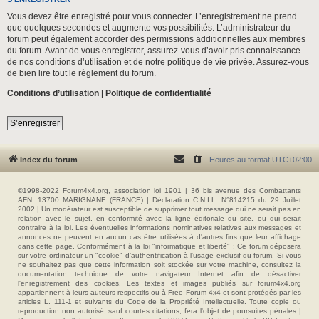
Vous devez être enregistré pour vous connecter. L’enregistrement ne prend
que quelques secondes et augmente vos possibilités. L’administrateur du
forum peut également accorder des permissions additionnelles aux membres
du forum. Avant de vous enregistrer, assurez-vous d’avoir pris connaissance
de nos conditions d’utilisation et de notre politique de vie privée. Assurez-vous
de bien lire tout le règlement du forum.
Conditions d’utilisation
|
Politique de confidentialité
S’enregistrer
Index du forum
Heures au format
UTC+02:00
©1998-2022 Forum4x4.org, association loi 1901 | 36 bis avenue des Combattants
AFN, 13700 MARIGNANE (FRANCE) | Déclaration C.N.I.L. N°814215 du 29 Juillet
2002 | Un modérateur est susceptible de supprimer tout message qui ne serait pas en
relation avec le sujet, en conformité avec la ligne éditoriale du site, ou qui serait
contraire à la loi. Les éventuelles informations nominatives relatives aux messages et
annonces ne peuvent en aucun cas être utilisées à d'autres fins que leur affichage
dans cette page. Conformément à la loi "informatique et liberté" : Ce forum déposera
sur votre ordinateur un "cookie" d’authentification à l'usage exclusif du forum. Si vous
ne souhaitez pas que cette information soit stockée sur votre machine, consultez la
documentation technique de votre navigateur Internet afin de désactiver
l'enregistrement des cookies. Les textes et images publiés sur forum4x4.org
appartiennent à leurs auteurs respectifs ou à Free Forum 4x4 et sont protégés par les
articles L. 111-1 et suivants du Code de la Propriété Intellectuelle. Toute copie ou
reproduction non autorisé, sauf courtes citations, fera l'objet de poursuites pénales |