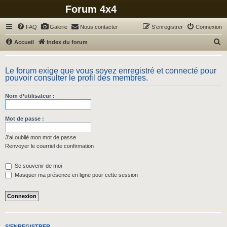
Forum 4x4
FAQ
Galerie
Nous contacter
S’enregistrer
Connexion
R
Accueil
Index du forum
e
c
Le forum exige que vous soyez enregistré et connecté pour
pouvoir consulter le profil des membres.
h
e
Nom d’utilisateur :
r
c
Mot de passe :
h
J’ai oublié mon mot de passe
e
Renvoyer le courriel de confirmation
r
Se souvenir de moi
Masquer ma présence en ligne pour cette session
S’ENREGISTRER