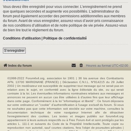
Vous devez être enregistré pour vous connecter. L’enregistrement ne prend
que quelques secondes et augmente vos possibilités. L’administrateur du
forum peut également accorder des permissions additionnelles aux membres
du forum. Avant de vous enregistrer, assurez-vous d’avoir pris connaissance
de nos conditions d’utilisation et de notre politique de vie privée. Assurez-vous
de bien lire tout le règlement du forum.
Conditions d’utilisation
|
Politique de confidentialité
S’enregistrer
Index du forum
Heures au format
UTC+02:00
©1998-2022 Forum4x4.org, association loi 1901 | 36 bis avenue des Combattants
AFN, 13700 MARIGNANE (FRANCE) | Déclaration C.N.I.L. N°814215 du 29 Juillet
2002 | Un modérateur est susceptible de supprimer tout message qui ne serait pas en
relation avec le sujet, en conformité avec la ligne éditoriale du site, ou qui serait
contraire à la loi. Les éventuelles informations nominatives relatives aux messages et
annonces ne peuvent en aucun cas être utilisées à d'autres fins que leur affichage
dans cette page. Conformément à la loi "informatique et liberté" : Ce forum déposera
sur votre ordinateur un "cookie" d’authentification à l'usage exclusif du forum. Si vous
ne souhaitez pas que cette information soit stockée sur votre machine, consultez la
documentation technique de votre navigateur Internet afin de désactiver
l'enregistrement des cookies. Les textes et images publiés sur forum4x4.org
appartiennent à leurs auteurs respectifs ou à Free Forum 4x4 et sont protégés par les
articles L. 111-1 et suivants du Code de la Propriété Intellectuelle. Toute copie ou
reproduction non autorisé, sauf courtes citations, fera l'objet de poursuites pénales |