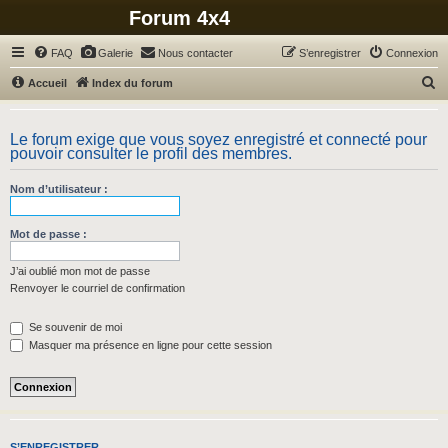
Forum 4x4
FAQ
Galerie
Nous contacter
S’enregistrer
Connexion
R
Accueil
Index du forum
e
c
Le forum exige que vous soyez enregistré et connecté pour
pouvoir consulter le profil des membres.
h
e
Nom d’utilisateur :
r
c
Mot de passe :
h
J’ai oublié mon mot de passe
e
Renvoyer le courriel de confirmation
r
Se souvenir de moi
Masquer ma présence en ligne pour cette session
S’ENREGISTRER