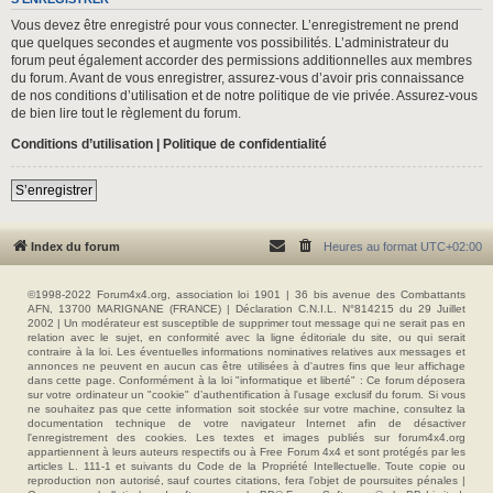
Vous devez être enregistré pour vous connecter. L’enregistrement ne prend
que quelques secondes et augmente vos possibilités. L’administrateur du
forum peut également accorder des permissions additionnelles aux membres
du forum. Avant de vous enregistrer, assurez-vous d’avoir pris connaissance
de nos conditions d’utilisation et de notre politique de vie privée. Assurez-vous
de bien lire tout le règlement du forum.
Conditions d’utilisation
|
Politique de confidentialité
S’enregistrer
Index du forum
Heures au format
UTC+02:00
©1998-2022 Forum4x4.org, association loi 1901 | 36 bis avenue des Combattants
AFN, 13700 MARIGNANE (FRANCE) | Déclaration C.N.I.L. N°814215 du 29 Juillet
2002 | Un modérateur est susceptible de supprimer tout message qui ne serait pas en
relation avec le sujet, en conformité avec la ligne éditoriale du site, ou qui serait
contraire à la loi. Les éventuelles informations nominatives relatives aux messages et
annonces ne peuvent en aucun cas être utilisées à d'autres fins que leur affichage
dans cette page. Conformément à la loi "informatique et liberté" : Ce forum déposera
sur votre ordinateur un "cookie" d’authentification à l'usage exclusif du forum. Si vous
ne souhaitez pas que cette information soit stockée sur votre machine, consultez la
documentation technique de votre navigateur Internet afin de désactiver
l'enregistrement des cookies. Les textes et images publiés sur forum4x4.org
appartiennent à leurs auteurs respectifs ou à Free Forum 4x4 et sont protégés par les
articles L. 111-1 et suivants du Code de la Propriété Intellectuelle. Toute copie ou
reproduction non autorisé, sauf courtes citations, fera l'objet de poursuites pénales |