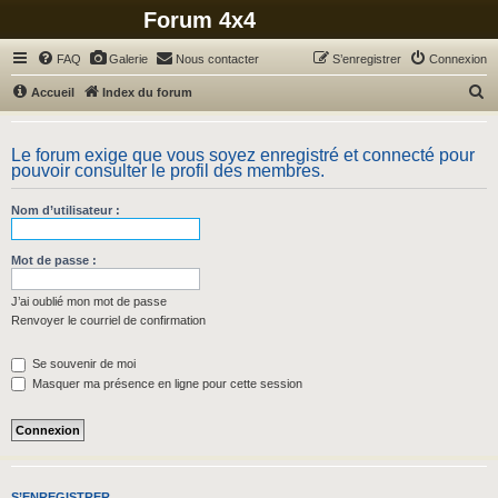
Forum 4x4
FAQ
Galerie
Nous contacter
S’enregistrer
Connexion
R
Accueil
Index du forum
e
c
Le forum exige que vous soyez enregistré et connecté pour
pouvoir consulter le profil des membres.
h
e
Nom d’utilisateur :
r
c
Mot de passe :
h
J’ai oublié mon mot de passe
e
Renvoyer le courriel de confirmation
r
Se souvenir de moi
Masquer ma présence en ligne pour cette session
S’ENREGISTRER