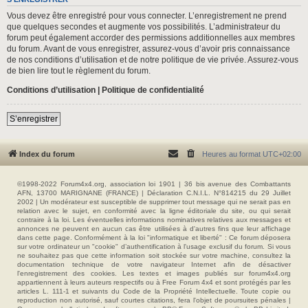
Vous devez être enregistré pour vous connecter. L’enregistrement ne prend
que quelques secondes et augmente vos possibilités. L’administrateur du
forum peut également accorder des permissions additionnelles aux membres
du forum. Avant de vous enregistrer, assurez-vous d’avoir pris connaissance
de nos conditions d’utilisation et de notre politique de vie privée. Assurez-vous
de bien lire tout le règlement du forum.
Conditions d’utilisation
|
Politique de confidentialité
S’enregistrer
Index du forum
Heures au format
UTC+02:00
©1998-2022 Forum4x4.org, association loi 1901 | 36 bis avenue des Combattants
AFN, 13700 MARIGNANE (FRANCE) | Déclaration C.N.I.L. N°814215 du 29 Juillet
2002 | Un modérateur est susceptible de supprimer tout message qui ne serait pas en
relation avec le sujet, en conformité avec la ligne éditoriale du site, ou qui serait
contraire à la loi. Les éventuelles informations nominatives relatives aux messages et
annonces ne peuvent en aucun cas être utilisées à d'autres fins que leur affichage
dans cette page. Conformément à la loi "informatique et liberté" : Ce forum déposera
sur votre ordinateur un "cookie" d’authentification à l'usage exclusif du forum. Si vous
ne souhaitez pas que cette information soit stockée sur votre machine, consultez la
documentation technique de votre navigateur Internet afin de désactiver
l'enregistrement des cookies. Les textes et images publiés sur forum4x4.org
appartiennent à leurs auteurs respectifs ou à Free Forum 4x4 et sont protégés par les
articles L. 111-1 et suivants du Code de la Propriété Intellectuelle. Toute copie ou
reproduction non autorisé, sauf courtes citations, fera l'objet de poursuites pénales |