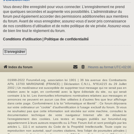
Vous devez être enregistré pour vous connecter. L’enregistrement ne prend
que quelques secondes et augmente vos possibilités. L’administrateur du
forum peut également accorder des permissions additionnelles aux membres
du forum. Avant de vous enregistrer, assurez-vous d’avoir pris connaissance
de nos conditions d’utilisation et de notre politique de vie privée. Assurez-vous
de bien lire tout le règlement du forum.
Conditions d’utilisation
|
Politique de confidentialité
S’enregistrer
Index du forum
Heures au format
UTC+02:00
©1998-2022 Forum4x4.org, association loi 1901 | 36 bis avenue des Combattants
AFN, 13700 MARIGNANE (FRANCE) | Déclaration C.N.I.L. N°814215 du 29 Juillet
2002 | Un modérateur est susceptible de supprimer tout message qui ne serait pas en
relation avec le sujet, en conformité avec la ligne éditoriale du site, ou qui serait
contraire à la loi. Les éventuelles informations nominatives relatives aux messages et
annonces ne peuvent en aucun cas être utilisées à d'autres fins que leur affichage
dans cette page. Conformément à la loi "informatique et liberté" : Ce forum déposera
sur votre ordinateur un "cookie" d’authentification à l'usage exclusif du forum. Si vous
ne souhaitez pas que cette information soit stockée sur votre machine, consultez la
documentation technique de votre navigateur Internet afin de désactiver
l'enregistrement des cookies. Les textes et images publiés sur forum4x4.org
appartiennent à leurs auteurs respectifs ou à Free Forum 4x4 et sont protégés par les
articles L. 111-1 et suivants du Code de la Propriété Intellectuelle. Toute copie ou
reproduction non autorisé, sauf courtes citations, fera l'objet de poursuites pénales |