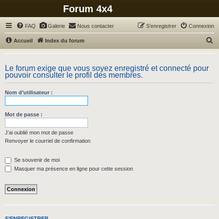
Forum 4x4
FAQ
Galerie
Nous contacter
S’enregistrer
Connexion
R
Accueil
Index du forum
e
c
Le forum exige que vous soyez enregistré et connecté pour
pouvoir consulter le profil des membres.
h
e
Nom d’utilisateur :
r
c
Mot de passe :
h
J’ai oublié mon mot de passe
e
Renvoyer le courriel de confirmation
r
Se souvenir de moi
Masquer ma présence en ligne pour cette session
S’ENREGISTRER