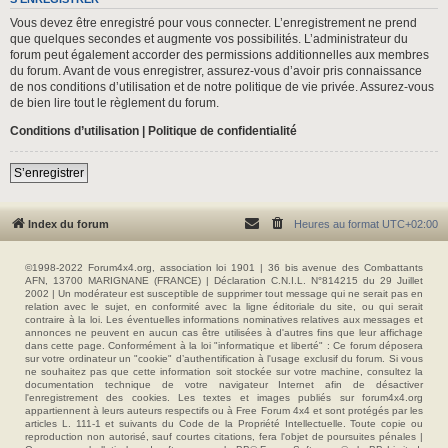
Vous devez être enregistré pour vous connecter. L’enregistrement ne prend
que quelques secondes et augmente vos possibilités. L’administrateur du
forum peut également accorder des permissions additionnelles aux membres
du forum. Avant de vous enregistrer, assurez-vous d’avoir pris connaissance
de nos conditions d’utilisation et de notre politique de vie privée. Assurez-vous
de bien lire tout le règlement du forum.
Conditions d’utilisation
|
Politique de confidentialité
S’enregistrer
Index du forum
Heures au format
UTC+02:00
©1998-2022 Forum4x4.org, association loi 1901 | 36 bis avenue des Combattants
AFN, 13700 MARIGNANE (FRANCE) | Déclaration C.N.I.L. N°814215 du 29 Juillet
2002 | Un modérateur est susceptible de supprimer tout message qui ne serait pas en
relation avec le sujet, en conformité avec la ligne éditoriale du site, ou qui serait
contraire à la loi. Les éventuelles informations nominatives relatives aux messages et
annonces ne peuvent en aucun cas être utilisées à d'autres fins que leur affichage
dans cette page. Conformément à la loi "informatique et liberté" : Ce forum déposera
sur votre ordinateur un "cookie" d’authentification à l'usage exclusif du forum. Si vous
ne souhaitez pas que cette information soit stockée sur votre machine, consultez la
documentation technique de votre navigateur Internet afin de désactiver
l'enregistrement des cookies. Les textes et images publiés sur forum4x4.org
appartiennent à leurs auteurs respectifs ou à Free Forum 4x4 et sont protégés par les
articles L. 111-1 et suivants du Code de la Propriété Intellectuelle. Toute copie ou
reproduction non autorisé, sauf courtes citations, fera l'objet de poursuites pénales |