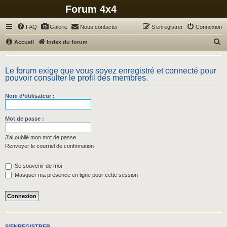
Forum 4x4
FAQ
Galerie
Nous contacter
S’enregistrer
Connexion
R
Accueil
Index du forum
e
c
Le forum exige que vous soyez enregistré et connecté pour
pouvoir consulter le profil des membres.
h
e
Nom d’utilisateur :
r
c
Mot de passe :
h
J’ai oublié mon mot de passe
e
Renvoyer le courriel de confirmation
r
Se souvenir de moi
Masquer ma présence en ligne pour cette session
S’ENREGISTRER