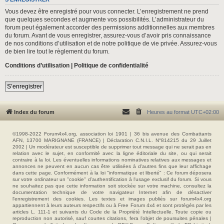
Vous devez être enregistré pour vous connecter. L’enregistrement ne prend
que quelques secondes et augmente vos possibilités. L’administrateur du
forum peut également accorder des permissions additionnelles aux membres
du forum. Avant de vous enregistrer, assurez-vous d’avoir pris connaissance
de nos conditions d’utilisation et de notre politique de vie privée. Assurez-vous
de bien lire tout le règlement du forum.
Conditions d’utilisation
|
Politique de confidentialité
S’enregistrer
Index du forum
Heures au format
UTC+02:00
©1998-2022 Forum4x4.org, association loi 1901 | 36 bis avenue des Combattants
AFN, 13700 MARIGNANE (FRANCE) | Déclaration C.N.I.L. N°814215 du 29 Juillet
2002 | Un modérateur est susceptible de supprimer tout message qui ne serait pas en
relation avec le sujet, en conformité avec la ligne éditoriale du site, ou qui serait
contraire à la loi. Les éventuelles informations nominatives relatives aux messages et
annonces ne peuvent en aucun cas être utilisées à d'autres fins que leur affichage
dans cette page. Conformément à la loi "informatique et liberté" : Ce forum déposera
sur votre ordinateur un "cookie" d’authentification à l'usage exclusif du forum. Si vous
ne souhaitez pas que cette information soit stockée sur votre machine, consultez la
documentation technique de votre navigateur Internet afin de désactiver
l'enregistrement des cookies. Les textes et images publiés sur forum4x4.org
appartiennent à leurs auteurs respectifs ou à Free Forum 4x4 et sont protégés par les
articles L. 111-1 et suivants du Code de la Propriété Intellectuelle. Toute copie ou
reproduction non autorisé, sauf courtes citations, fera l'objet de poursuites pénales |