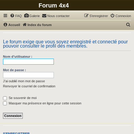
Forum 4x4
FAQ
Galerie
Nous contacter
S’enregistrer
Connexion
R
Accueil
Index du forum
e
c
Le forum exige que vous soyez enregistré et connecté pour
pouvoir consulter le profil des membres.
h
e
Nom d’utilisateur :
r
c
Mot de passe :
h
J’ai oublié mon mot de passe
e
Renvoyer le courriel de confirmation
r
Se souvenir de moi
Masquer ma présence en ligne pour cette session
S’ENREGISTRER