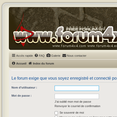
Accès rapide
FAQ
Galerie
Nous contacter
Accueil
Index du forum
Le forum exige que vous soyez enregistré et connecté pou
Nom d’utilisateur :
Mot de passe :
J’ai oublié mon mot de passe
Renvoyer le courriel de confirmation
Se souvenir de moi