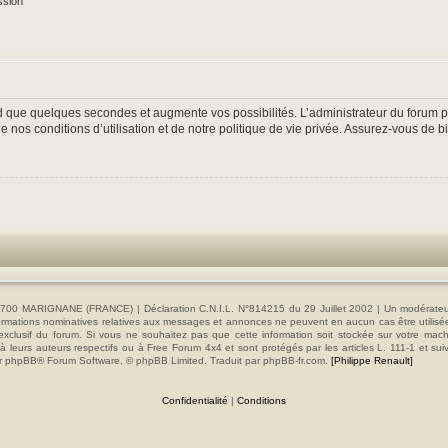
ssion
nd que quelques secondes et augmente vos possibilités. L’administrateur du forum
nos conditions d’utilisation et de notre politique de vie privée. Assurez-vous de bi
00 MARIGNANE (FRANCE) | Déclaration C.N.I.L. N°814215 du 29 Juillet 2002 | Un modérateur es
s informations nominatives relatives aux messages et annonces ne peuvent en aucun cas être utilis
e exclusif du forum. Si vous ne souhaitez pas que cette information soit stockée sur votre mac
 leurs auteurs respectifs ou à Free Forum 4x4 et sont protégés par les articles L. 111-1 et sui
e par phpBB® Forum Software, © phpBB Limited. Traduit par phpBB-fr.com.
[Philippe Renault]
Confidentialité
|
Conditions