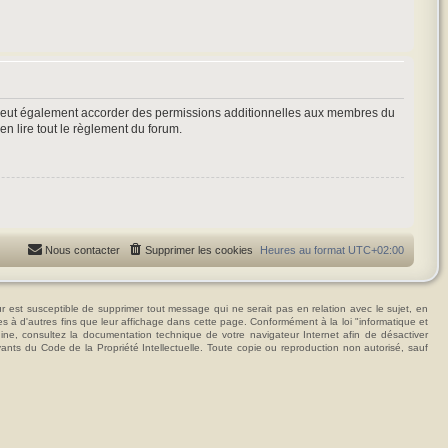
 peut également accorder des permissions additionnelles aux membres du
en lire tout le règlement du forum.
Nous contacter
Supprimer les cookies
Heures au format
UTC+02:00
t susceptible de supprimer tout message qui ne serait pas en relation avec le sujet, en
ées à d'autres fins que leur affichage dans cette page. Conformément à la loi "informatique et
hine, consultez la documentation technique de votre navigateur Internet afin de désactiver
vants du Code de la Propriété Intellectuelle. Toute copie ou reproduction non autorisé, sauf