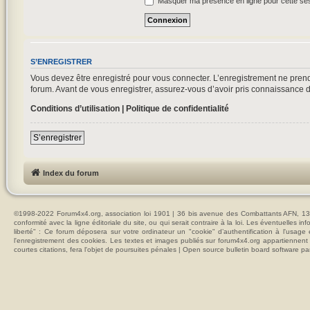
Masquer ma présence en ligne pour cette se
S’ENREGISTRER
Vous devez être enregistré pour vous connecter. L’enregistrement ne pre
forum. Avant de vous enregistrer, assurez-vous d’avoir pris connaissance de 
Conditions d’utilisation
|
Politique de confidentialité
S’enregistrer
Index du forum
©1998-2022 Forum4x4.org, association loi 1901 | 36 bis avenue des Combattants AFN, 137
conformité avec la ligne éditoriale du site, ou qui serait contraire à la loi. Les éventuelle
liberté" : Ce forum déposera sur votre ordinateur un "cookie" d’authentification à l'usag
l'enregistrement des cookies. Les textes et images publiés sur forum4x4.org appartiennent à
courtes citations, fera l'objet de poursuites pénales | Open source bulletin board softwar