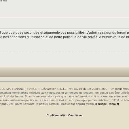
ssion
nd que quelques secondes et augmente vos possibilités. L’administrateur du forum
nos conditions d’utilisation et de notre politique de vie privée. Assurez-vous de bi
00 MARIGNANE (FRANCE) | Déclaration C.N.I.L. N°814215 du 29 Juillet 2002 | Un modérateur es
s informations nominatives relatives aux messages et annonces ne peuvent en aucun cas être utilis
e exclusif du forum. Si vous ne souhaitez pas que cette information soit stockée sur votre mac
 leurs auteurs respectifs ou à Free Forum 4x4 et sont protégés par les articles L. 111-1 et sui
e par phpBB® Forum Software, © phpBB Limited. Traduit par phpBB-fr.com.
[Philippe Renault]
Confidentialité
|
Conditions