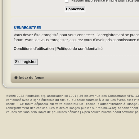
Masquer ma présence en ligne pour cette se
S’ENREGISTRER
Vous devez être enregistré pour vous connecter. L’enregistrement ne pre
forum. Avant de vous enregistrer, assurez-vous d’avoir pris connaissance de 
Conditions d’utilisation
|
Politique de confidentialité
S’enregistrer
Index du forum
©1998-2022 Forum4x4.org, association loi 1901 | 36 bis avenue des Combattants AFN, 137
conformité avec la ligne éditoriale du site, ou qui serait contraire à la loi. Les éventuelle
liberté" : Ce forum déposera sur votre ordinateur un "cookie" d’authentification à l'usag
l'enregistrement des cookies. Les textes et images publiés sur forum4x4.org appartiennent à
courtes citations, fera l'objet de poursuites pénales | Open source bulletin board softwar