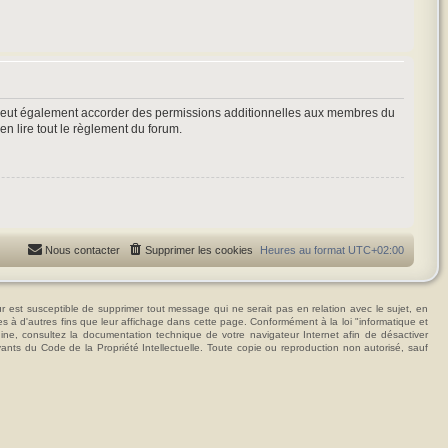
 peut également accorder des permissions additionnelles aux membres du
en lire tout le règlement du forum.
Nous contacter
Supprimer les cookies
Heures au format
UTC+02:00
t susceptible de supprimer tout message qui ne serait pas en relation avec le sujet, en
ées à d'autres fins que leur affichage dans cette page. Conformément à la loi "informatique et
hine, consultez la documentation technique de votre navigateur Internet afin de désactiver
vants du Code de la Propriété Intellectuelle. Toute copie ou reproduction non autorisé, sauf