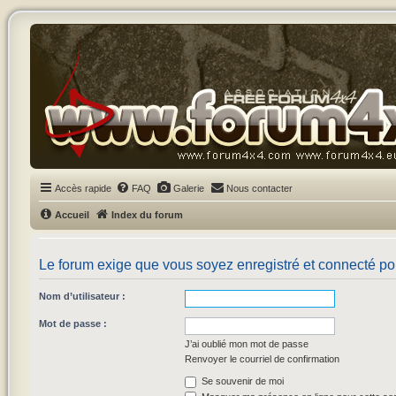
Accès rapide
FAQ
Galerie
Nous contacter
Accueil
Index du forum
Le forum exige que vous soyez enregistré et connecté pou
Nom d’utilisateur :
Mot de passe :
J’ai oublié mon mot de passe
Renvoyer le courriel de confirmation
Se souvenir de moi