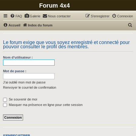
Forum 4x4
FAQ
Galerie
Nous contacter
S’enregistrer
Connexion
R
Accueil
Index du forum
e
c
Le forum exige que vous soyez enregistré et connecté pour
pouvoir consulter le profil des membres.
h
e
Nom d’utilisateur :
r
c
Mot de passe :
h
J’ai oublié mon mot de passe
e
Renvoyer le courriel de confirmation
r
Se souvenir de moi
Masquer ma présence en ligne pour cette session
S’ENREGISTRER