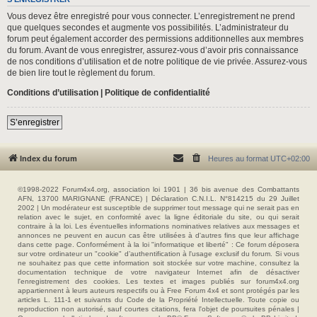
Vous devez être enregistré pour vous connecter. L’enregistrement ne prend
que quelques secondes et augmente vos possibilités. L’administrateur du
forum peut également accorder des permissions additionnelles aux membres
du forum. Avant de vous enregistrer, assurez-vous d’avoir pris connaissance
de nos conditions d’utilisation et de notre politique de vie privée. Assurez-vous
de bien lire tout le règlement du forum.
Conditions d’utilisation
|
Politique de confidentialité
S’enregistrer
Index du forum
Heures au format
UTC+02:00
©1998-2022 Forum4x4.org, association loi 1901 | 36 bis avenue des Combattants
AFN, 13700 MARIGNANE (FRANCE) | Déclaration C.N.I.L. N°814215 du 29 Juillet
2002 | Un modérateur est susceptible de supprimer tout message qui ne serait pas en
relation avec le sujet, en conformité avec la ligne éditoriale du site, ou qui serait
contraire à la loi. Les éventuelles informations nominatives relatives aux messages et
annonces ne peuvent en aucun cas être utilisées à d'autres fins que leur affichage
dans cette page. Conformément à la loi "informatique et liberté" : Ce forum déposera
sur votre ordinateur un "cookie" d’authentification à l'usage exclusif du forum. Si vous
ne souhaitez pas que cette information soit stockée sur votre machine, consultez la
documentation technique de votre navigateur Internet afin de désactiver
l'enregistrement des cookies. Les textes et images publiés sur forum4x4.org
appartiennent à leurs auteurs respectifs ou à Free Forum 4x4 et sont protégés par les
articles L. 111-1 et suivants du Code de la Propriété Intellectuelle. Toute copie ou
reproduction non autorisé, sauf courtes citations, fera l'objet de poursuites pénales |