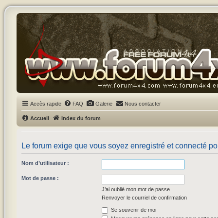
Accès rapide
FAQ
Galerie
Nous contacter
Accueil
Index du forum
Le forum exige que vous soyez enregistré et connecté pou
Nom d’utilisateur :
Mot de passe :
J’ai oublié mon mot de passe
Renvoyer le courriel de confirmation
Se souvenir de moi