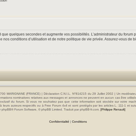
ssion
nd que quelques secondes et augmente vos possibilités. L’administrateur du forum
nos conditions d’utilisation et de notre politique de vie privée. Assurez-vous de bi
00 MARIGNANE (FRANCE) | Déclaration C.N.I.L. N°814215 du 29 Juillet 2002 | Un modérateur es
s informations nominatives relatives aux messages et annonces ne peuvent en aucun cas être utilis
e exclusif du forum. Si vous ne souhaitez pas que cette information soit stockée sur votre mac
 leurs auteurs respectifs ou à Free Forum 4x4 et sont protégés par les articles L. 111-1 et sui
e par phpBB® Forum Software, © phpBB Limited. Traduit par phpBB-fr.com.
[Philippe Renault]
Confidentialité
|
Conditions