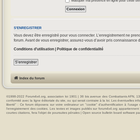
Masquer ma présence en ligne pour cette se
S’ENREGISTRER
Vous devez être enregistré pour vous connecter. L’enregistrement ne pre
forum. Avant de vous enregistrer, assurez-vous d’avoir pris connaissance de 
Conditions d’utilisation
|
Politique de confidentialité
S’enregistrer
Index du forum
©1998-2022 Forum4x4.org, association loi 1901 | 36 bis avenue des Combattants AFN, 137
conformité avec la ligne éditoriale du site, ou qui serait contraire à la loi. Les éventuelle
liberté" : Ce forum déposera sur votre ordinateur un "cookie" d’authentification à l'usag
l'enregistrement des cookies. Les textes et images publiés sur forum4x4.org appartiennent à
courtes citations, fera l'objet de poursuites pénales | Open source bulletin board softwar