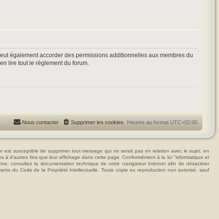
 peut également accorder des permissions additionnelles aux membres du
en lire tout le règlement du forum.
Nous contacter
Supprimer les cookies
Heures au format
UTC+02:00
t susceptible de supprimer tout message qui ne serait pas en relation avec le sujet, en
ées à d'autres fins que leur affichage dans cette page. Conformément à la loi "informatique et
hine, consultez la documentation technique de votre navigateur Internet afin de désactiver
vants du Code de la Propriété Intellectuelle. Toute copie ou reproduction non autorisé, sauf